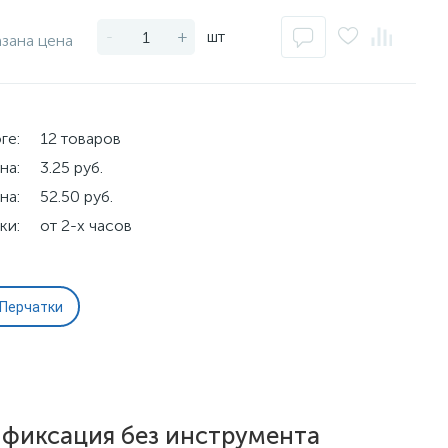
-
+
шт
азана цена
ге:
12 товаров
на:
3.25 руб.
на:
52.50 руб.
ки:
от 2-х часов
Перчатки
 фиксация без инструмента