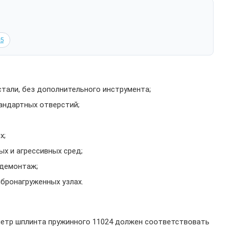
5
стали, без дополнительного инструмента;
андартных отверстий;
х;
ых и агрессивных сред;
/демонтаж;
ибронагруженных узлах.
метр шплинта пружинного 11024 должен соответствовать