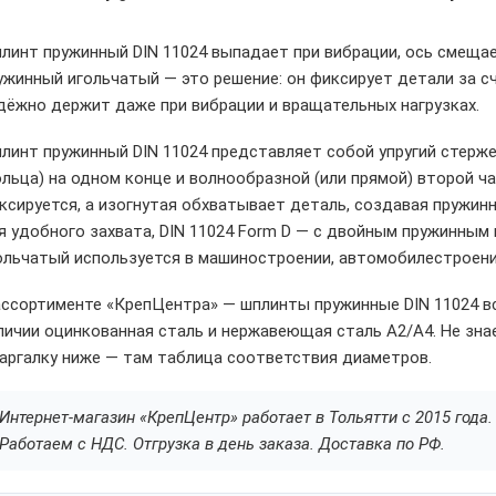
линт пружинный DIN 11024 выпадает при вибрации, ось смеща
ужинный игольчатый — это решение: он фиксирует детали за с
дёжно держит даже при вибрации и вращательных нагрузках.
линт пружинный DIN 11024 представляет собой упругий стерже
ольца) на одном конце и волнообразной (или прямой) второй ч
ксируется, а изогнутая обхватывает деталь, создавая пружинн
я удобного захвата, DIN 11024 Form D — с двойным пружинным
ольчатый используется в машиностроении, автомобилестроении
ассортименте «КрепЦентра» — шплинты пружинные DIN 11024 все
личии оцинкованная сталь и нержавеющая сталь A2/A4. Не зна
аргалку ниже — там таблица соответствия диаметров.
Интернет-магазин «КрепЦентр» работает в Тольятти с 2015 год
Работаем с НДС. Отгрузка в день заказа. Доставка по РФ.