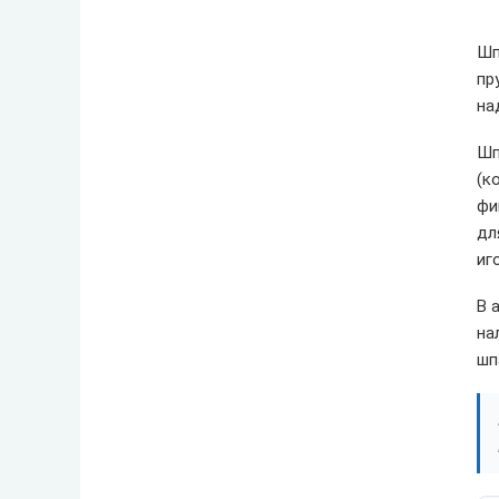
Шп
пр
на
Шп
(к
фи
дл
иг
В 
на
шп