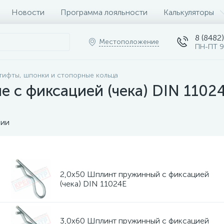
Новости
Программа лояльности
Калькуляторы
8 (8482)
Местоположение
ПН-ПТ 9
тифты, шпонки и стопорные кольца
 с фиксацией (чека) DIN 1102
чии
2,0х50 Шплинт пружинный с фиксацией
(чека) DIN 11024E
3,0х60 Шплинт пружинный с фиксацией