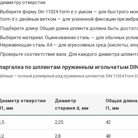
диаметру отверстия.
Выберите форму. Din 11024 form e с ушком — для быстрого мо
form d с двойным витком — для усиленной фиксации при вибра
Подберите длину. Общая длина шплинта должна быть достато
Выберите материал. Оцинкованная сталь — для обычных услов
Нержавеющая сталь A4 — для агрессивных сред (кислоты, хло
Проверьте соответствие вала. Для каждого диаметра шплинт
паргалка по шплинтам пружинным игольчатым DIN
таблице — полный размерный ряд пружинных шплинтов DIN 11024 Form D
Диаметр отверстия
Диаметр
Общая длина
d1, мм
стержня d, мм
l1, мм
2,5
2,25
42
3,2
2,8
48