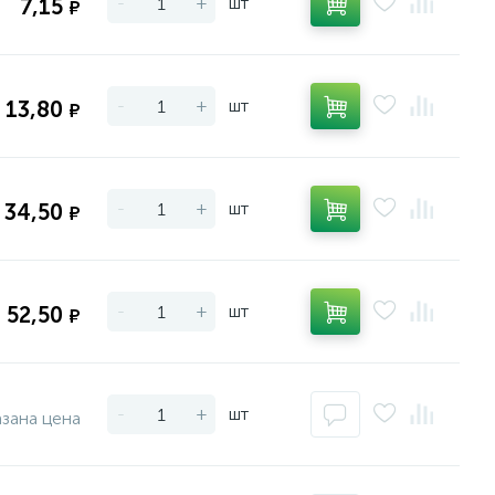
-
+
шт
7,15
₽
-
+
шт
13,80
₽
-
+
шт
34,50
₽
-
+
шт
52,50
₽
-
+
шт
азана цена