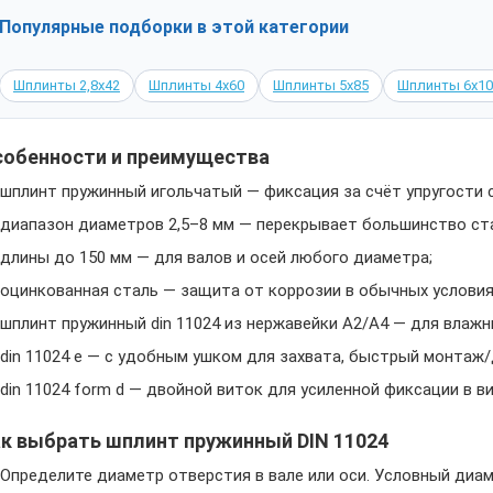
Популярные подборки в этой категории
Шплинты 2,8х42
Шплинты 4х60
Шплинты 5х85
Шплинты 6х10
собенности и преимущества
шплинт пружинный игольчатый — фиксация за счёт упругости 
диапазон диаметров 2,5–8 мм — перекрывает большинство ст
длины до 150 мм — для валов и осей любого диаметра;
оцинкованная сталь — защита от коррозии в обычных условия
шплинт пружинный din 11024 из нержавейки A2/A4 — для влажн
din 11024 e — с удобным ушком для захвата, быстрый монтаж
din 11024 form d — двойной виток для усиленной фиксации в в
к выбрать шплинт пружинный DIN 11024
Определите диаметр отверстия в вале или оси. Условный диа