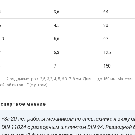
4
3,6
64
5
4,5
80
6,3
5,6
97
7
6,3
125
8
7
150
ный ряд диаметров: 2,5, 3,2, 4, 5, 6,3, 7, 8 мм. Длины: до 150 мм. Мат
ойной виток), E (с ушком).
кспертное мнение
«За 20 лет работы механиком по спецтехнике я вижу 
DIN 11024 с разводным шплинтом DIN 94. Разводной 