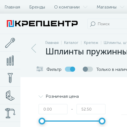
Главная
Бренды
О компании
Магазины
Главная
Каталог
Крепеж
Шплинты, ш
Шплинты пружинные
Фильтр
Только в нали
Розничная цена
-