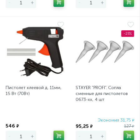
-
+
-
+
-25%
Пистолет клеевой д. 11мм,
STAYER "PROFI". Сопла
15 Вт (70Вт)
сменные для пистолетов
0673-хх, 4 шт
Экономия
Экономия 31,75
₽
546
95,25
₽
127
₽
₽
-
+
-
+