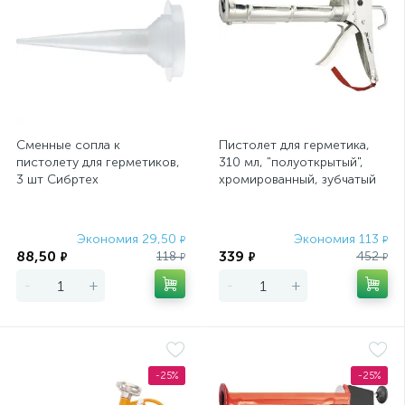
Сменные сопла к
Пистолет для герметика,
пистолету для герметиков,
310 мл, "полуоткрытый",
3 шт Сибртех
хромированный, зубчатый
шток 7 мм Matrix
Экономия 29,50
Экономия 113
₽
₽
88,50
339
118
452
₽
₽
₽
₽
-
+
-
+
-25%
-25%