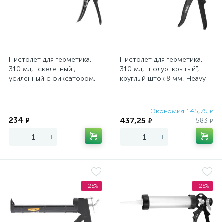
Пистолет для герметика,
Пистолет для герметика,
310 мл, "скелетный",
310 мл, "полуоткрытый",
усиленный с фиксатором,
круглый шток 8 мм, Heavy
шестигранный шток 7 мм
Duty Sparta
Sparta
Экономия
Экономия 145,75
₽
234
437,25
₽
583
₽
₽
-
+
-
+
-25%
-25%