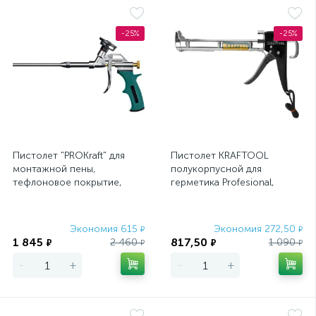
-25%
-25%
Пистолет "PROKraft" для
Пистолет KRAFTOOL
монтажной пены,
полукорпусной для
тефлоновое покрытие,
герметика Profesional,
KRAFTOOL
хромированный, 320 мл
Экономия 615
Экономия 272,50
₽
₽
1 845
817,50
2 460
1 090
₽
₽
₽
₽
-
+
-
+