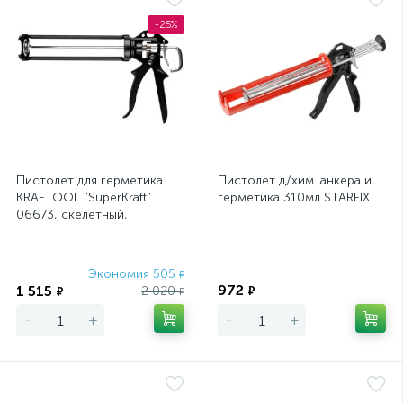
-25%
Пистолет для герметика
Пистолет д/хим. анкера и
KRAFTOOL "SuperKraft"
герметика 310мл STARFIX
06673, скелетный,
поворотный корпус, 320мл
Экономия 505
Экономия
₽
972
1 515
2 020
₽
₽
₽
-
+
-
+