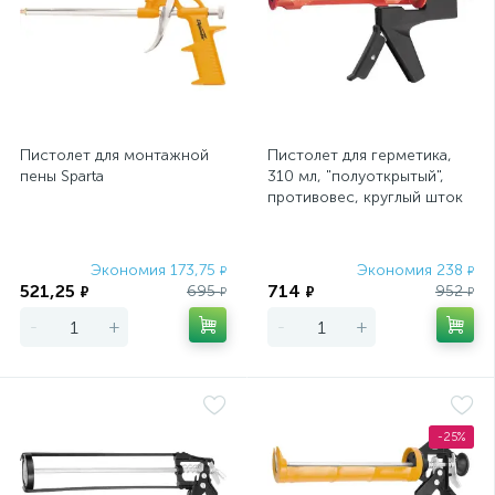
Пистолет для монтажной
Пистолет для герметика,
пены Sparta
310 мл, "полуоткрытый",
противовес, круглый шток
8 мм Matrix
Экономия 173,75
Экономия 238
₽
₽
521,25
714
695
952
₽
₽
₽
₽
-
+
-
+
-25%