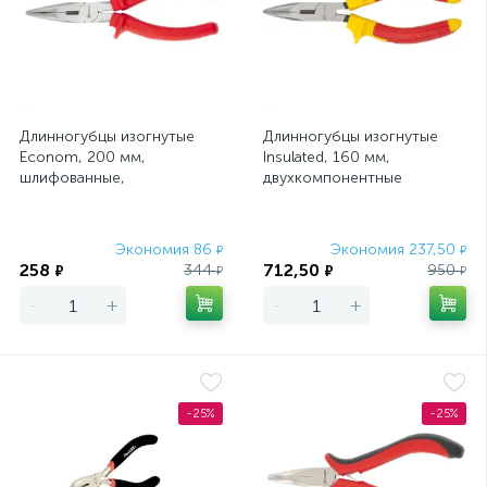
Длинногубцы изогнутые
Длинногубцы изогнутые
Econom, 200 мм,
Insulated, 160 мм,
шлифованные,
двухкомпонентные
пластмассовые рукоятки
рукоятки Matrix Professional
Matrix
Экономия 86
Экономия 237,50
₽
₽
258
712,50
344
950
₽
₽
₽
₽
-
+
-
+
-25%
-25%