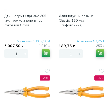
Длинногубцы прямые 205
Длинногубцы прямые
мм, трехкомпонентные
Classic, 160 мм,
рукоятки Gross
шлифованные,
пластмассовые рукоятки
Sparta
Экономия 1 002,50
Экономия 63,25
₽
₽
3 007,50
189,75
4 010
253
₽
₽
₽
₽
-
+
-
+
-25%
-25%