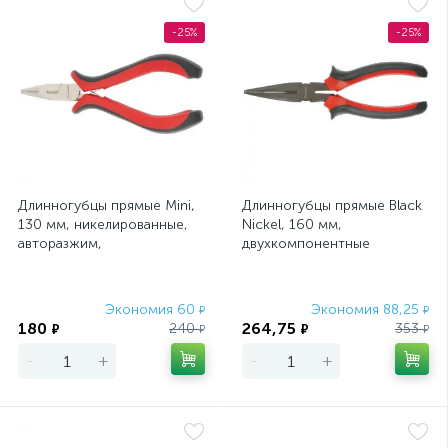
-25%
-25%
Длинногубцы прямые Mini,
Длинногубцы прямые Black
130 мм, никелированные,
Nickel, 160 мм,
авторазжим,
двухкомпонентные
двухкомпонентные
рукоятки Matrix
рукоятки Matrix
Экономия 60
Экономия 88,25
₽
₽
180
264,75
240
353
₽
₽
₽
₽
-
+
-
+