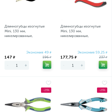
Длинногубцы изогнутые
Длинногубцы изогнутые
Mini, 130 мм,
Mini, 130 мм,
никелированные,
никелированные,
авторазжим Sparta
авторазжим,
двухкомпонентные
рукоятки Matrix
Экономия 49
Экономия 59,25
₽
₽
147
177,75
196
237
₽
₽
₽
₽
-
+
-
+
-25%
-25%