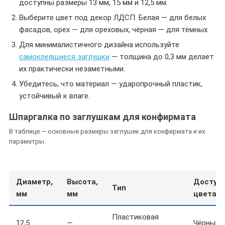
доступны размеры 13 мм, 15 мм и 12,5 мм.
Выберите цвет под декор ЛДСП. Белая — для белых
фасадов, орех — для ореховых, чёрная — для тёмных.
Для минималистичного дизайна используйте
самоклеящиеся заглушки
— толщина до 0,3 мм делает
их практически незаметными.
Убедитесь, что материал — ударопрочный пластик,
устойчивый к влаге.
Шпаргалка по заглушкам для конфирмата
В таблице — основные размеры заглушек для конфирмата и их
параметры.
Диаметр,
Высота,
Доступ
Тип
мм
мм
цвета
Пластиковая
12,5
—
Чёрный