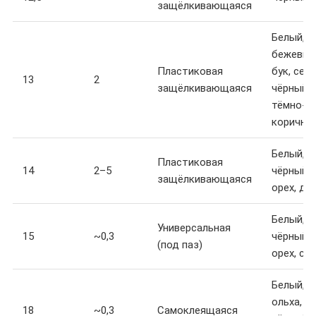
защёлкивающаяся
Белый,
бежевый
Пластиковая
бук, серы
13
2
защёлкивающаяся
чёрный,
тёмно-
коричне
Белый,
Пластиковая
14
2–5
чёрный,
защёлкивающаяся
орех, ду
Белый,
Универсальная
15
~0,3
чёрный, 
(под паз)
орех, со
Белый, о
ольха,
18
~0,3
Самоклеящаяся