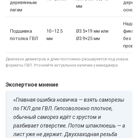
деревянным
дерев
мм
лагам
основ
Надёж
Подшивка
10–12.5
Ø3.5×19 мм или
фикса
потолка ГВЛ
мм
Ø3.9×25 мм
без
прови
Диапазон диаметров и длин постоянно расширяется под новые
форматы ГВЛ. Уточняйте актуальное наличие у менеджера.
Экспертное мнение
«Главная ошибка новичка — взять саморезы
по ГКЛ для ГВЛ. Гипсоволокно плотное,
обычный саморез идёт с хрустом и
разбивает отверстие. Потом шпаклюешь — а
лист уже не держит. Двухзаходная резьба