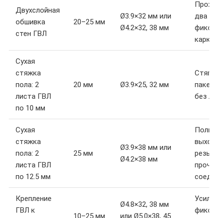
Прохо
Двухслойная
Ø3.9×32 мм или
два ли
обшивка
20–25 мм
Ø4.2×32, 38 мм
фиксир
стен ГВЛ
каркас
Сухая
стяжка
Стяги
пола: 2
20 мм
Ø3.9×25, 32 мм
пакет 
листа ГВЛ
без л
по 10 мм
Сухая
Полны
стяжка
выход
Ø3.9×38 мм или
пола: 2
25 мм
резьб
Ø4.2×38 мм
листа ГВЛ
прочн
по 12.5 мм
соеди
Крепление
Усиле
Ø4.8×32, 38 мм
ГВЛ к
фиксац
10–25 мм
или Ø5.0×38, 45