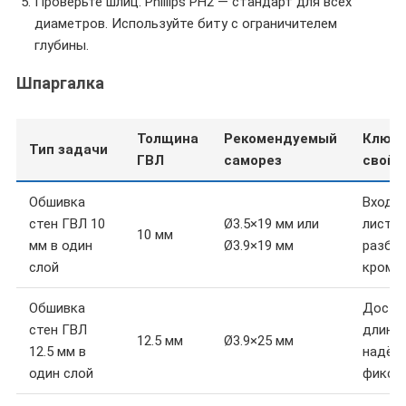
Проверьте шлиц. Phillips PH2 — стандарт для всех
диаметров. Используйте биту с ограничителем
глубины.
Шпаргалка
Толщина
Рекомендуемый
Ключ
Тип задачи
ГВЛ
саморез
свойс
Обшивка
Входит
стен ГВЛ 10
Ø3.5×19 мм или
лист б
10 мм
мм в один
Ø3.9×19 мм
разби
слой
кромк
Обшивка
Доста
стен ГВЛ
длина 
12.5 мм
Ø3.9×25 мм
12.5 мм в
надёж
один слой
фикса