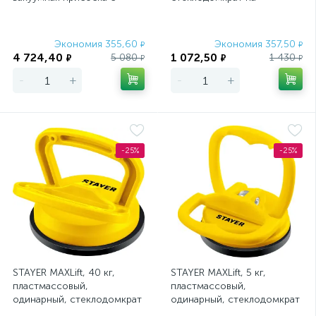
манометром (33256-20)
присоске (33718-3)
Экономия 355,60
Экономия 357,50
₽
₽
4 724,40
1 072,50
5 080
1 430
₽
₽
₽
₽
-
+
-
+
-25%
-25%
STAYER MAXLift, 40 кг,
STAYER MAXLift, 5 кг,
пластмассовый,
пластмассовый,
одинарный, стеклодомкрат
одинарный, стеклодомкрат
на присоске (33718-1)
на присоске (33718-0)