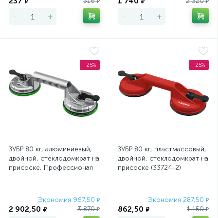
237
1 740
316
2 320
₽
₽
₽
₽
-
+
-
+
-25%
-25%
ЗУБР 80 кг, алюминиевый,
ЗУБР 80 кг, пластмассовый,
двойной, стеклодомкрат на
двойной, стеклодомкрат на
присоске, Профессионал
присоске (33724-2)
(33723-2)
Экономия 967,50
Экономия 287,50
₽
₽
2 902,50
862,50
3 870
1 150
₽
₽
₽
₽