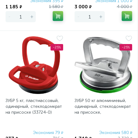
Экономия 395
Экономия 1 000
₽
₽
1 185
3 000
1 580
4 000
₽
₽
₽
₽
-
+
-
+
-25%
-25%
ЗУБР 5 кг, пластмассовый,
ЗУБР 50 кг алюминиевый,
одинарный, стеклодомкрат
одинарный, стеклодомкрат
на присоске (33724-0)
на присоске,
Профессионал (33723-1)
Экономия 79
Экономия 580
₽
₽