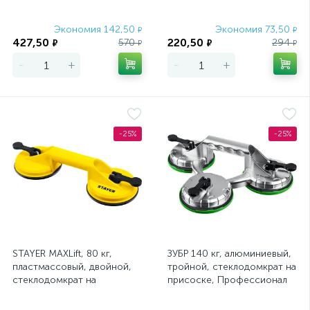
Экономия 142,50
Экономия 73,50
₽
₽
427,50
220,50
570
294
₽
₽
₽
₽
-
+
-
+
-25%
-25%
STAYER MAXLift, 80 кг,
ЗУБР 140 кг, алюминиевый,
пластмассовый, двойной,
тройной, стеклодомкрат на
стеклодомкрат на
присоске, Профессионал
присоске (33718-2)
(33723-3)