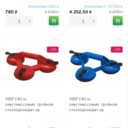
Экономия 260
Экономия 1 417,50
₽
₽
780
4 252,50
1 040
5 670
₽
₽
₽
₽
-
+
-
+
-25%
-25%
ЗУБР 140 кг,
ЗУБР 140 кг,
пластмассовый, тройной,
пластмассовый, тройной,
стеклодомкрат на
стеклодомкрат на
присоске (33724-3)
присоске, Профессионал
(3372-3)