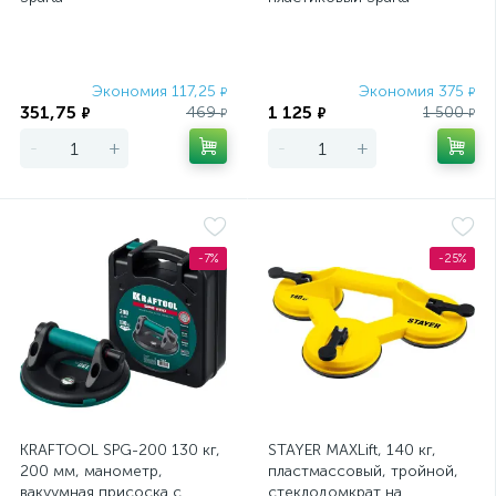
Экономия 117,25
Экономия 375
₽
₽
351,75
1 125
469
1 500
₽
₽
₽
₽
-
+
-
+
-7%
-25%
KRAFTOOL SPG-200 130 кг,
STAYER MAXLift, 140 кг,
200 мм, манометр,
пластмассовый, тройной,
вакуумная присоска с
стеклодомкрат на