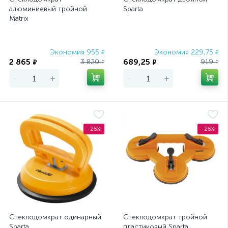
алюминиевый тройной
Sparta
Matrix
Экономия 955
Экономия 229,75
₽
₽
2 865
689,25
3 820
919
₽
₽
₽
₽
-
+
-
+
-25%
-25%
Стеклодомкрат одинарный
Стеклодомкрат тройной
Sparta
пластиковый Sparta