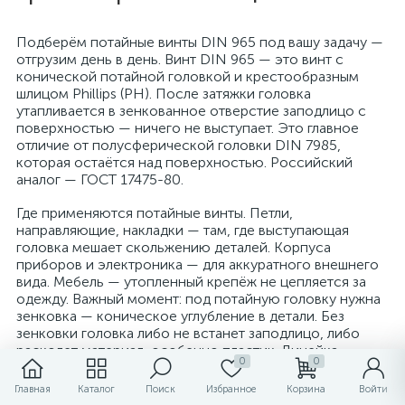
Подберём потайные винты DIN 965 под вашу задачу —
отгрузим день в день. Винт DIN 965 — это винт с
конической потайной головкой и крестообразным
шлицом Phillips (PH). После затяжки головка
утапливается в зенкованное отверстие заподлицо с
поверхностью — ничего не выступает. Это главное
отличие от полусферической головки DIN 7985,
которая остаётся над поверхностью. Российский
аналог — ГОСТ 17475-80.
Где применяются потайные винты. Петли,
направляющие, накладки — там, где выступающая
головка мешает скольжению деталей. Корпуса
приборов и электроника — для аккуратного внешнего
вида. Мебель — утопленный крепёж не цепляется за
одежду. Важный момент: под потайную головку нужна
зенковка — коническое углубление в детали. Без
зенковки головка либо не встанет заподлицо, либо
расколет материал, особенно пластик. Линейка
0
0
начинается с M2.5 — самого маленького потайного
винта для точной механики.
Главная
Каталог
Поиск
Избранное
Корзина
Войти