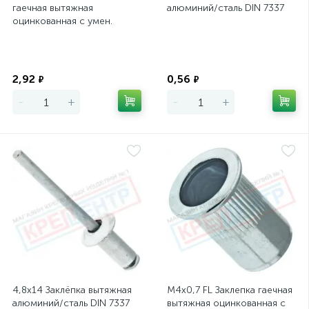
гаечная вытяжная
алюминий/сталь DIN 7337
оцинкованная с умен.
фланцем, L=15мм, D=9,5мм
Экономия
Экономия
2,92
0,56
₽
₽
-
+
-
+
4,8х14 Заклёпка вытяжная
М4х0,7 FL Заклепка гаечная
алюминий/сталь DIN 7337
вытяжная оцинкованная с