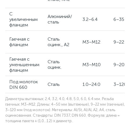
С
Алюминий/
увеличенным
3.2–6.4
6–35
сталь
фланцем
Гаечная с
Сталь
M3–M12
9–22
фланцем
оцинк., A2
Гаечная с
Сталь
уменьшенным
M3–M10
9–20
оцинк.
фланцем
Под молоток
Сталь
1.0–24.0
3–120
DIN 660
Диаметры вытяжных: 2.4, 3.2, 4.0, 4.8, 5.0, 6.0, 6.4 мм. Резьба
гаечных: M3–M12. Длины: 4–50 мм (вытяжные), 9–22 мм (гаечные),
3–120 мм (под молоток). Материалы: Al/St, Al/Al, A2, A4, сталь
оцинкованная. Стандарты: DIN 7337, DIN 660. Формула: длина =
толщина пакета + (1.0…1.2) × диаметр.