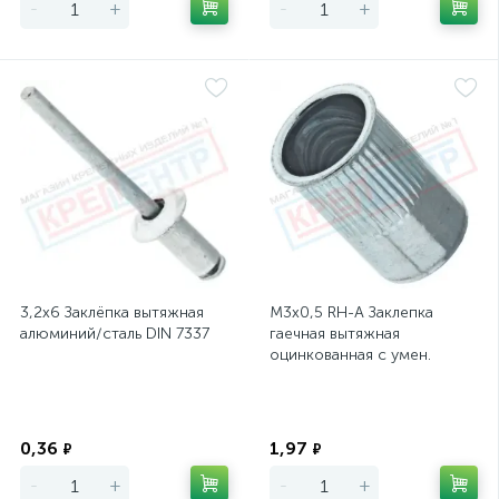
-
+
-
+
3,2х6 Заклёпка вытяжная
М3х0,5 RH-A Заклепка
алюминий/сталь DIN 7337
гаечная вытяжная
оцинкованная с умен.
фланцем, L=9мм, D=4,7мм
Экономия
Экономия
0,36
1,97
₽
₽
-
+
-
+