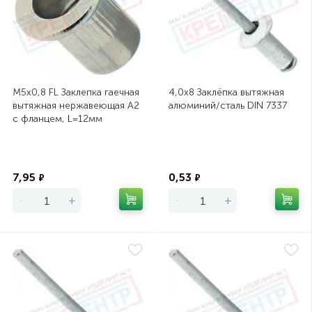
М5х0,8 FL Заклепка гаечная
4,0х8 Заклёпка вытяжная
вытяжная нержавеющая А2
алюминий/сталь DIN 7337
с фланцем, L=12мм
Экономия
Экономия
7,95
0,53
₽
₽
-
+
-
+