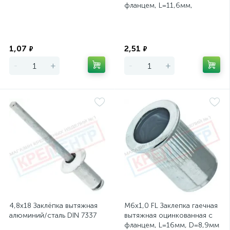
фланцем, L=11,6мм,
D=5,9мм
Экономия
Экономия
1,07
2,51
₽
₽
-
+
-
+
4,8х18 Заклёпка вытяжная
М6х1,0 FL Заклепка гаечная
алюминий/сталь DIN 7337
вытяжная оцинкованная с
фланцем, L=16мм, D=8,9мм