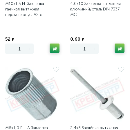
М10х1,5 FL Заклепка
4,0х10 Заклёпка вытяжная
гаечная вытяжная
алюминий/сталь DIN 7337
нержавеющая А2 с
МС
фланцем, L=17мм
Экономия
Экономия
52
0,60
₽
₽
-
+
-
+
М6х1,0 RH-A Заклепка
2,4х8 Заклёпка вытяжная