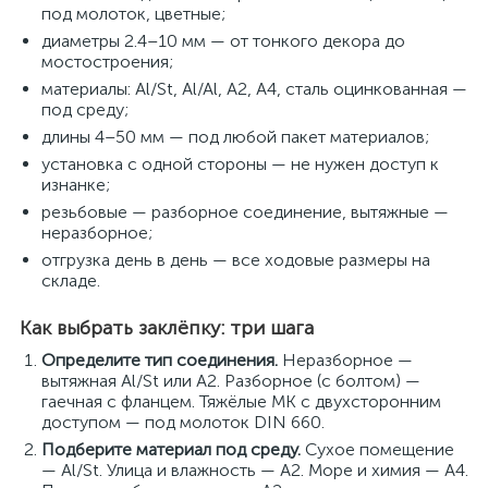
под молоток, цветные;
диаметры 2.4–10 мм — от тонкого декора до
мостостроения;
материалы: Al/St, Al/Al, A2, A4, сталь оцинкованная —
под среду;
длины 4–50 мм — под любой пакет материалов;
установка с одной стороны — не нужен доступ к
изнанке;
резьбовые — разборное соединение, вытяжные —
неразборное;
отгрузка день в день — все ходовые размеры на
складе.
Как выбрать заклёпку: три шага
Определите тип соединения.
Неразборное —
вытяжная Al/St или A2. Разборное (с болтом) —
гаечная с фланцем. Тяжёлые МК с двухсторонним
доступом — под молоток DIN 660.
Подберите материал под среду.
Сухое помещение
— Al/St. Улица и влажность — A2. Море и химия — A4.