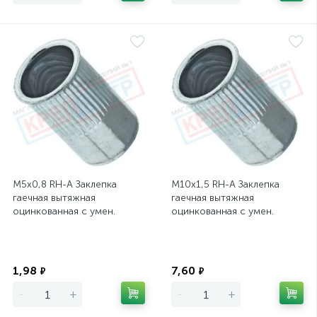
М5х0,8 RH-A Заклепка
М10х1,5 RH-A Заклепка
гаечная вытяжная
гаечная вытяжная
оцинкованная с умен.
оцинкованная с умен.
фланцем, L=12мм, D=7,1мм
фланцем, L=20мм,
D=12,7мм
Экономия
Экономия
1,98
7,60
₽
₽
-
+
-
+