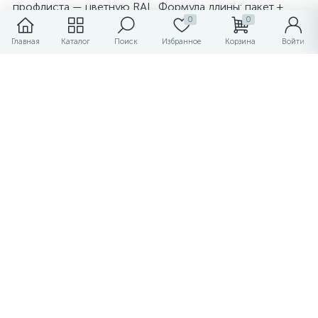
профлиста — цветную RAL. Формула длины: пакет +
1.2×4 мм.
0
0
Главная
Каталог
Поиск
Избранное
Корзина
Войти
Вопрос: Чем вытяжная отличается от гаечной?
Ответ: Вытяжная даёт неразборное соединение —
демонтаж только высверливанием. Гаечная создаёт
резьбу — в неё вкручивается болт, соединение
разборное.
Вопрос: Как рассчитать длину?
Ответ: Длина = толщина пакета + (1.0…1.2) × диаметр.
Для пакета 5 мм и диаметра 4 мм: 5 + 1.2×4 = 9.8 →
заклёпка 10 мм.
Вопрос: Al/St или A2 — что выбрать для улицы?
Ответ: Al/St — для помещений и под навесом. A2 — для
открытой улицы и влажности. A4 — для моря. Разница в
цене — 2–3 раза.