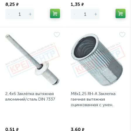
8,25
1,35
₽
₽
-
+
-
+
2,4х6 Заклёпка вытяжная
М8х1,25 RH-A Заклепка
алюминий/сталь DIN 7337
гаечная вытяжная
оцинкованная с умен.
фланцем, L=16мм,
D=10,5мм
Экономия
Экономия
0,51
3,60
₽
₽