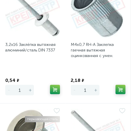
3,2х16 Заклёпка вытяжная
М4х0,7 RH-A Заклепка
алюминий/сталь DIN 7337
гаечная вытяжная
оцинкованная с умен.
фланцем, L=10,5мм,
D=6,3мм
Экономия
Экономия
0,54
2,18
₽
₽
-
+
-
+
Нержавеющая сталь