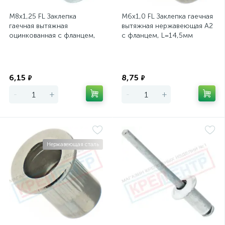
М8х1,25 FL Заклепка
М6х1,0 FL Заклепка гаечная
гаечная вытяжная
вытяжная нержавеющая А2
оцинкованная с фланцем,
с фланцем, L=14,5мм
L=18мм, D=10,9мм
Экономия
Экономия
6,15
8,75
₽
₽
-
+
-
+
Нержавеющая сталь