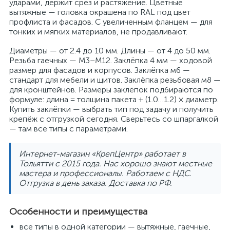
ударами, держит срез и растяжение. Цветные
вытяжные — головка окрашена по RAL под цвет
профлиста и фасадов. С увеличенным фланцем — для
тонких и мягких материалов, не продавливают.
Диаметры — от 2.4 до 10 мм. Длины — от 4 до 50 мм.
Резьба гаечных — M3–M12. Заклёпка 4 мм — ходовой
размер для фасадов и корпусов. Заклёпка м6 —
стандарт для мебели и щитов. Заклёпка резьбовая м8 —
для кронштейнов. Размеры заклёпок подбираются по
формуле: длина = толщина пакета + (1.0…1.2) × диаметр.
Купить заклёпки — выбрать тип под задачу и получить
крепёж с отгрузкой сегодня. Сверьтесь со шпаргалкой
— там все типы с параметрами.
Интернет-магазин «КрепЦентр» работает в
Тольятти с 2015 года. Нас хорошо знают местные
мастера и профессионалы. Работаем с НДС.
Отгрузка в день заказа. Доставка по РФ.
Особенности и преимущества
все типы в одной категории — вытяжные, гаечные,