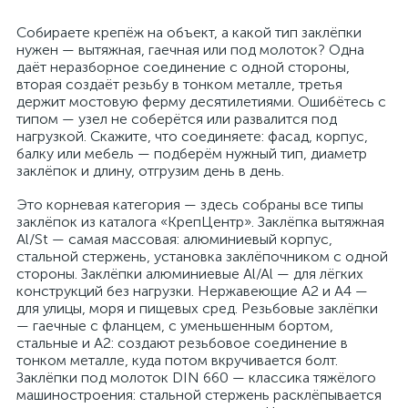
Собираете крепёж на объект, а какой тип заклёпки
нужен — вытяжная, гаечная или под молоток? Одна
даёт неразборное соединение с одной стороны,
вторая создаёт резьбу в тонком металле, третья
держит мостовую ферму десятилетиями. Ошибётесь с
типом — узел не соберётся или развалится под
нагрузкой. Скажите, что соединяете: фасад, корпус,
балку или мебель — подберём нужный тип, диаметр
заклёпок и длину, отгрузим день в день.
Это корневая категория — здесь собраны все типы
заклёпок из каталога «КрепЦентр». Заклёпка вытяжная
Al/St — самая массовая: алюминиевый корпус,
стальной стержень, установка заклёпочником с одной
стороны. Заклёпки алюминиевые Al/Al — для лёгких
конструкций без нагрузки. Нержавеющие A2 и A4 —
для улицы, моря и пищевых сред. Резьбовые заклёпки
— гаечные с фланцем, с уменьшенным бортом,
стальные и A2: создают резьбовое соединение в
тонком металле, куда потом вкручивается болт.
Заклёпки под молоток DIN 660 — классика тяжёлого
машиностроения: стальной стержень расклёпывается