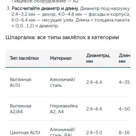
Пищевое оборудование — A2.
Рассчитайте диаметр и длину.
Диаметр под нагрузку:
2.4–3.2 мм — декор, 4.0–4.8 мм — фасады и корпуса,
6.0–6.4 мм — несущие узлы. Длина = толщина пакета
+ (1.0…1.2) × диаметр.
Шпаргалка: все типы заклёпок в категории
Диаметры,
Длины,
Тип заклёпки
Материал
мм
мм
Вытяжная
Алюминий/
2.4–6.4
4–35
Al/St
сталь
Вытяжная
Нержавейка
2.4–6.4
4–50
A2/A4
A2, A4
Алюминий/
Цветная Al/St
2.4–5.0
8–16
сталь, RAL