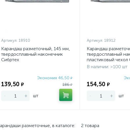
Артикул:
18910
Артикул:
18912
Карандаш разметочный, 145 мм,
Карандаш разметочн
твердосплавный наконечник
твердосплавный на
Сибртех
пластиковый чехол
В наличии: >100 шт
Экономия 46,50
Эк
₽
139,50
154,50
₽
₽
186
₽
-
+
шт
-
+
шт
арандаши разметочные, в каталоге:
2 товара