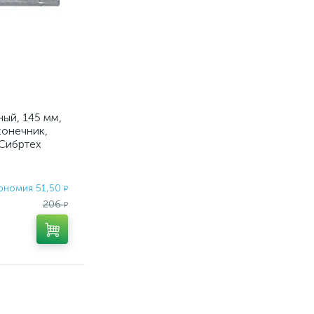
ый, 145 мм,
конечник,
 Сибртех
ономия 51,50
₽
206
₽