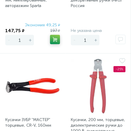
мм, никелированные,
декоративные ручки (НИЗ)
авторазжим Sparta
Россия
Экономия 49,25
Экономия
₽
147,75
197
Не указана цена
₽
₽
-
+
-
+
-25%
Кусачки ЗУБР "МАСТЕР"
Кусачки, 200 мм, торцевые,
торцевые, CR-V, 160мм
диэлектрические ручки до
1000 В, оцинкованные