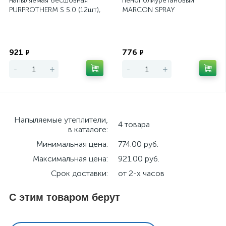
напыляемая бесшовная
пенополиуретановый
PURPROTHERM S 5.0 (12шт),
MARCON SPRAY
KUPPTER10S5.0, 20%
Экономия
Экономия
921
776
₽
₽
-
+
-
+
Напыляемые утеплители,
4 товара
в каталоге:
Минимальная цена:
774.00 руб.
Максимальная цена:
921.00 руб.
Срок доставки:
от 2-х часов
С этим товаром берут