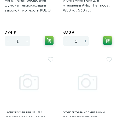
Напыляемая бесшовная
Монтажная пена для
шумо- и теплоизоляция
утепления Akfix Thermcoat
высокой плотности KUDO
(850 мл. 930 гр.)
PUR‑O‑THERM R25+
Экономия
Экономия
774
870
₽
₽
-
+
-
+
Теплоизоляция KUDO
Утеплитель напыляемый