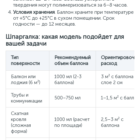
твердения могут полимеризоваться за 6–8 часов.
Условия хранения
. Баллон храните при температуре
от +5°C до +25°C в сухом помещении. Срок
годности — до 12 месяцев.
Шпаргалка: какая модель подойдет для
вашей задачи
Тип
Рекомендуемый
Ориентировочны
поверхности
объем баллона
расход
Балкон или
1000 мл (2-3
3 м² с баллона п
лоджия (6 м²)
баллона)
слое 2 см
Трубы и
500–750 мл
1–1,5 м² с баллон
коммуникации
Скатная
кровля
1000 мл (расчет
2,5–3 м² с
(сложная
по площади)
баллона
форма)