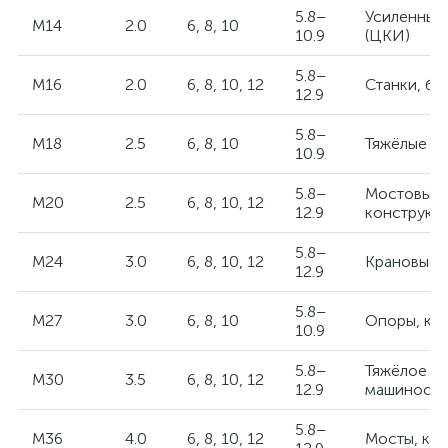
5.8–
Усиленные
M14
2.0
6, 8, 10
10.9
(ЦКИ)
5.8–
M16
2.0
6, 8, 10, 12
Станки, ба
12.9
5.8–
M18
2.5
6, 8, 10
Тяжёлые к
10.9
5.8–
Мостовые
M20
2.5
6, 8, 10, 12
12.9
конструкц
5.8–
M24
3.0
6, 8, 10, 12
Крановые 
12.9
5.8–
M27
3.0
6, 8, 10
Опоры, ко
10.9
5.8–
Тяжёлое
M30
3.5
6, 8, 10, 12
12.9
машиностр
5.8–
M36
4.0
6, 8, 10, 12
Мосты, кр