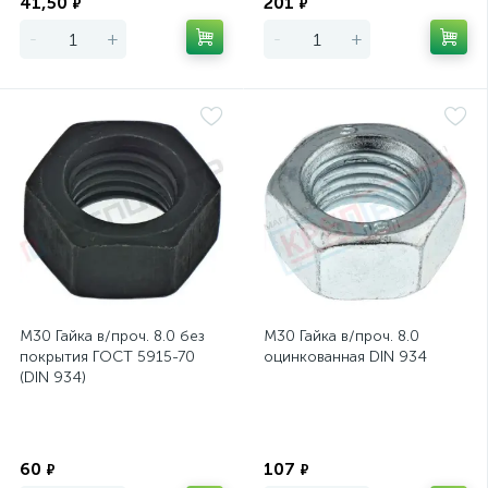
41,50
201
₽
₽
-
+
-
+
М30 Гайка в/проч. 8.0 без
М30 Гайка в/проч. 8.0
покрытия ГОСТ 5915-70
оцинкованная DIN 934
(DIN 934)
Экономия
Экономия
60
107
₽
₽