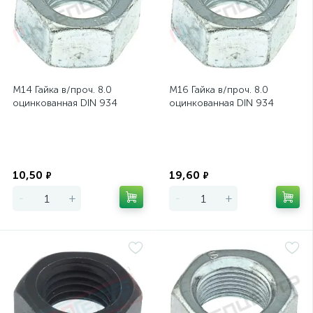
М14 Гайка в/проч. 8.0
М16 Гайка в/проч. 8.0
оцинкованная DIN 934
оцинкованная DIN 934
Экономия
Экономия
10,50
19,60
₽
₽
-
+
-
+