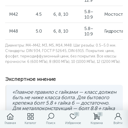
12.9
5.8–
M42
4.5
6, 8, 10
Мостостр
10.9
5.8–
M48
5.0
6, 8, 10
Гидростан
10.9
Диаметры: M4–M42, M3, M5, M14, M48. Шаг резьбы: 0.5–5.0 мм.
Стандарты: DIN 934, ГОСТ Р 52645, DIN 6915. Покрытия: цинк,
фосфат, термодиффузионный цинк, без покрытия. Все классы
прочности: 6 (600 МПа), 8 (800 МПа), 10 (1000 МПа), 12 (1200 МПа).
Экспертное мнение
«Главное правило с гайками — класс должен
быть не ниже класса болта. Для бытового
крепежа болт 5.8 + гайка 6 — достаточно.
Для металлоконструкций — болт 8.8 + гайка
8. На болт 10.9 ставлю гайку 10, на 12.9 —
0
0
гайку 12. Гайка-шестёрка на высокопрочном
Главная
Каталог
Поиск
Избранное
Корзина
Войти
болте — это слабое звено. Класс 12 — для