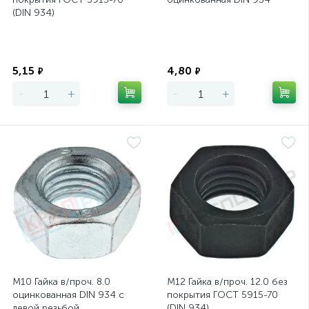
(DIN 934)
Экономия
Экономия
5,15
4,80
₽
₽
-
+
-
+
М10 Гайка в/проч. 8.0
М12 Гайка в/проч. 12.0 без
оцинкованная DIN 934 с
покрытия ГОСТ 5915-70
левой резьбой
(DIN 934)