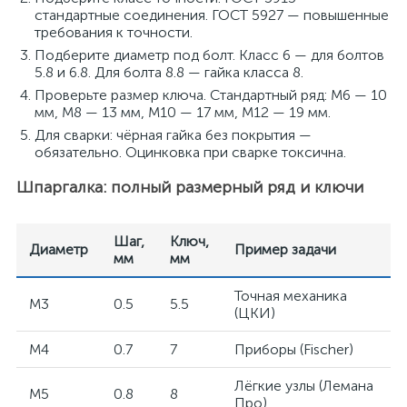
стандартные соединения. ГОСТ 5927 — повышенные
требования к точности.
Подберите диаметр под болт. Класс 6 — для болтов
5.8 и 6.8. Для болта 8.8 — гайка класса 8.
Проверьте размер ключа. Стандартный ряд: M6 — 10
мм, M8 — 13 мм, M10 — 17 мм, M12 — 19 мм.
Для сварки: чёрная гайка без покрытия —
обязательно. Оцинковка при сварке токсична.
Шпаргалка: полный размерный ряд и ключи
Шаг,
Ключ,
Диаметр
Пример задачи
мм
мм
Точная механика
M3
0.5
5.5
(ЦКИ)
M4
0.7
7
Приборы (Fischer)
Лёгкие узлы (Лемана
M5
0.8
8
Про)