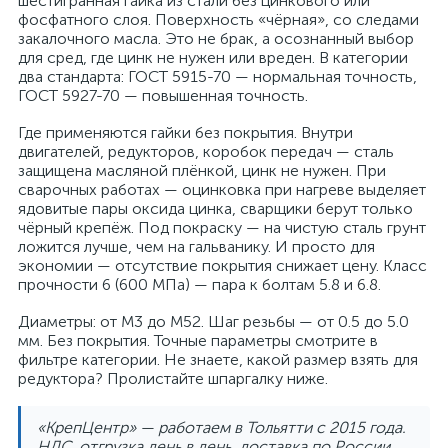
шестигранная гайка из стали без цинкового или
фосфатного слоя. Поверхность «чёрная», со следами
закалочного масла. Это не брак, а осознанный выбор
для сред, где цинк не нужен или вреден. В категории
два стандарта: ГОСТ 5915-70 — нормальная точность,
ГОСТ 5927-70 — повышенная точность.
Где применяются гайки без покрытия. Внутри
двигателей, редукторов, коробок передач — сталь
защищена масляной плёнкой, цинк не нужен. При
сварочных работах — оцинковка при нагреве выделяет
ядовитые пары оксида цинка, сварщики берут только
чёрный крепёж. Под покраску — на чистую сталь грунт
ложится лучше, чем на гальванику. И просто для
экономии — отсутствие покрытия снижает цену. Класс
прочности 6 (600 МПа) — пара к болтам 5.8 и 6.8.
Диаметры: от M3 до M52. Шаг резьбы — от 0.5 до 5.0
мм. Без покрытия. Точные параметры смотрите в
фильтре категории. Не знаете, какой размер взять для
редуктора? Пролистайте шпаргалку ниже.
«КрепЦентр» — работаем в Тольятти с 2015 года.
НДС, отгрузка день в день, доставка по России.