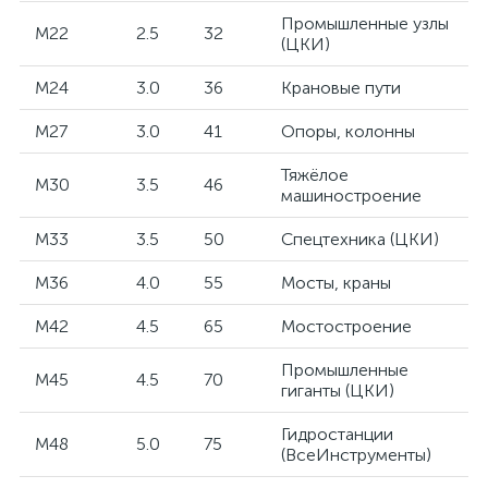
Промышленные узлы
M22
2.5
32
(ЦКИ)
M24
3.0
36
Крановые пути
M27
3.0
41
Опоры, колонны
Тяжёлое
M30
3.5
46
машиностроение
M33
3.5
50
Спецтехника (ЦКИ)
M36
4.0
55
Мосты, краны
M42
4.5
65
Мостостроение
Промышленные
M45
4.5
70
гиганты (ЦКИ)
Гидростанции
M48
5.0
75
(ВсеИнструменты)