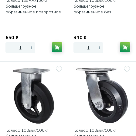
Колесо 125мм/130кг
Колесо 100мм/100кг
большегрузное
большегрузное
обрезиненное поворотное
обрезиненное без
SCd55
кронштейна D46
Экономия
Экономия
650
340
₽
₽
-
+
-
+
Колесо 100мм/100кг
Колесо 100мм/100кг