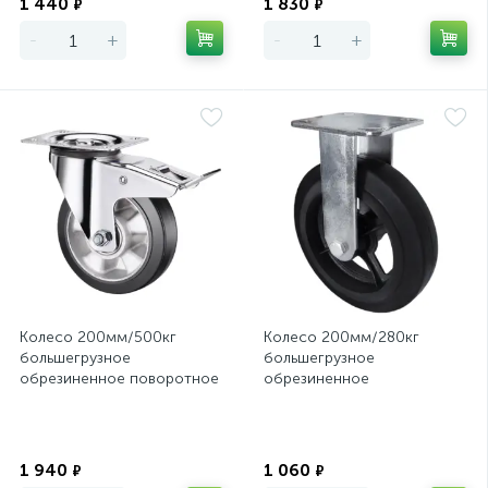
1 440
1 830
₽
₽
-
+
-
+
Колесо 200мм/500кг
Колесо 200мм/280кг
большегрузное
большегрузное
обрезиненное поворотное
обрезиненное
с тормозом SCDLb80HEAVY
неповоротное FCd80
Экономия
Экономия
1 940
1 060
₽
₽