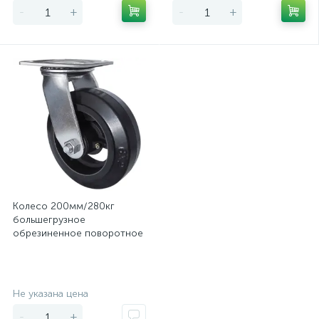
-
+
-
+
Колесо 200мм/280кг
большегрузное
обрезиненное поворотное
SCd80
Экономия
Не указана цена
-
+