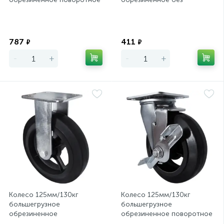
с тормозом SCdb42
кронштейна D54
Экономия
Экономия
787
411
₽
₽
-
+
-
+
Колесо 125мм/130кг
Колесо 125мм/130кг
большегрузное
большегрузное
обрезиненное
обрезиненное поворотное
неповоротное FCd54
с тормозом SCdb55