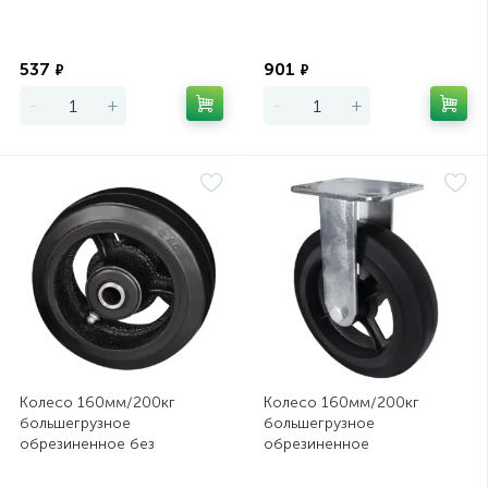
Экономия
Экономия
537
901
₽
₽
-
+
-
+
Колесо 160мм/200кг
Колесо 160мм/200кг
большегрузное
большегрузное
обрезиненное без
обрезиненное
кронштейна D63
неповоротное FCd63