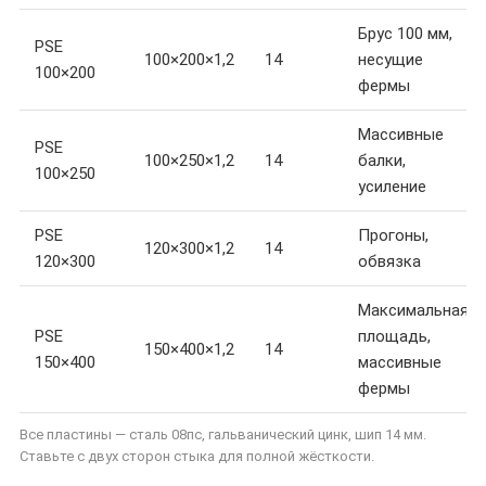
Брус 100 мм,
PSE
100×200×1,2
14
несущие
100×200
фермы
Массивные
PSE
100×250×1,2
14
балки,
100×250
усиление
PSE
Прогоны,
120×300×1,2
14
120×300
обвязка
Максимальная
PSE
площадь,
150×400×1,2
14
150×400
массивные
фермы
Все пластины — сталь 08пс, гальванический цинк, шип 14 мм.
Ставьте с двух сторон стыка для полной жёсткости.