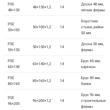
PSE
Доска 48 мм,
48×150×1,2
14
48×150
лёгкие фермы
Короткие
PSE
50×100×1,2
14
стыки, рейки
50×100
50 мм
PSE
Доска 50 мм,
50×150×1,2
14
50×150
фермы
PSE
Брус 60 мм,
60×140×1,2
14
60×140
каркасы
PSE
Брус 80 мм,
80×160×1,2
14
80×160
балки
Брус 96 мм,
PSE
96×200×1,2
14
строительные
96×200
фермы