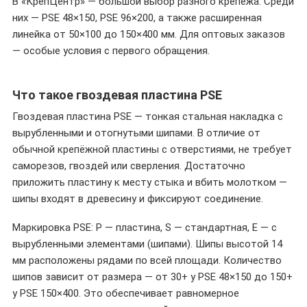
В «КрепЦентр» — большой выбор разного крепежа. Среди
них — PSE 48×150, PSE 96×200, а также расширенная
линейка от 50×100 до 150×400 мм. Для оптовых заказов
— особые условия с первого обращения.
Что такое гвоздевая пластина PSE
Гвоздевая пластина PSE — тонкая стальная накладка с
вырубленными и отогнутыми шипами. В отличие от
обычной крепёжной пластины с отверстиями, не требует
саморезов, гвоздей или сверления. Достаточно
приложить пластину к месту стыка и вбить молотком —
шипы входят в древесину и фиксируют соединение.
Маркировка PSE: P — пластина, S — стандартная, E — с
вырубленными элементами (шипами). Шипы высотой 14
мм расположены рядами по всей площади. Количество
шипов зависит от размера — от 30+ у PSE 48×150 до 150+
у PSE 150×400. Это обеспечивает равномерное