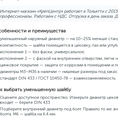
Интернет-магазин «КрепЦентр» работает в Тольятти с 201
профессионалы. Работаем с НДС. Отгрузка в день заказа. Д
собенности и преимущества
уменьшенный наружный диаметр — на 10–25% меньше станд
компактность — шайба помещается в цековку, паз или углуб
исполнение 1 — без фаски, универсальное;
исполнение 2 — с фаской на внутреннем отверстии, легче н
цинковое покрытие — защита от коррозии в помещении и п
диаметры M3–M36 в наличии — нишевые размеры под заказ;
стандарт DIN 433 / ГОСТ 10450-78 — взаимозаменяемость.
к выбрать уменьшенную шайбу
Оцените доступное пространство. Измерьте диаметр цековк
входит — берите DIN 433.
Подберите внутренний диаметр под болт. Правило то же: в
болта. M6 — шайба на 6.4 мм.