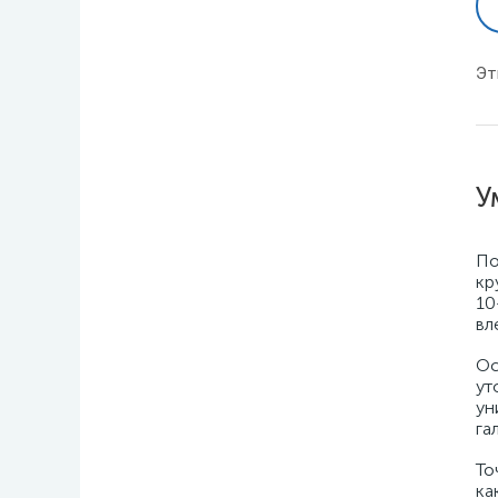
Эт
У
По
кр
10
вл
Ос
ут
ун
га
То
ка