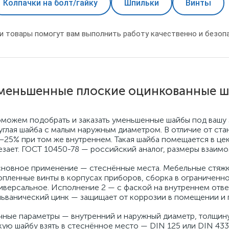
Колпачки на болт/гайку
Шпильки
Винты
и товары помогут вам выполнить работу качественно и безопа
меньшенные плоские оцинкованные ша
можем подобрать и заказать уменьшенные шайбы под вашу 
углая шайба с малым наружным диаметром. В отличие от ст
–25% при том же внутреннем. Такая шайба помещается в цеко
езает. ГОСТ 10450-78 — российский аналог, размеры взаим
новное применение — стеснённые места. Мебельные стяжки 
опленные винты в корпусах приборов, сборка в ограниченн
иверсальное. Исполнение 2 — с фаской на внутреннем отве
льванический цинк — защищает от коррозии в помещении и 
чные параметры — внутренний и наружный диаметр, толщину
кую шайбу взять в стеснённое место — DIN 125 или DIN 433