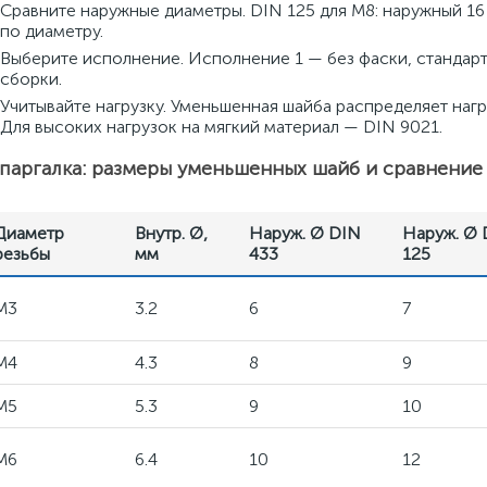
Сравните наружные диаметры. DIN 125 для M8: наружный 16
по диаметру.
Выберите исполнение. Исполнение 1 — без фаски, стандар
сборки.
Учитывайте нагрузку. Уменьшенная шайба распределяет наг
Для высоких нагрузок на мягкий материал — DIN 9021.
аргалка: размеры уменьшенных шайб и сравнение 
Диаметр
Внутр. Ø,
Наруж. Ø DIN
Наруж. Ø 
резьбы
мм
433
125
M3
3.2
6
7
M4
4.3
8
9
M5
5.3
9
10
M6
6.4
10
12