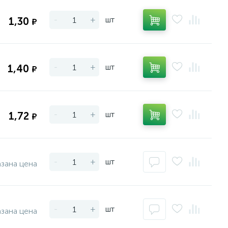
-
+
шт
1,30
₽
-
+
шт
1,40
₽
-
+
шт
1,72
₽
-
+
шт
азана цена
-
+
шт
азана цена