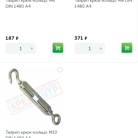
Талреп крюк-кольцо М6
Талреп крюк-кольцо М8 DIN
DIN 1480 А4
1480 А4
Экономия
Экономия
187
371
₽
₽
-
+
-
+
Талреп крюк-кольцо М10