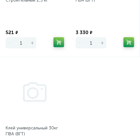
Строительный 2,5 кг
ПВА (ВГТ)
Экономия
Экономия
521
3 330
₽
₽
-
+
-
+
Клей универсальный 30кг
ПВА (ВГТ)