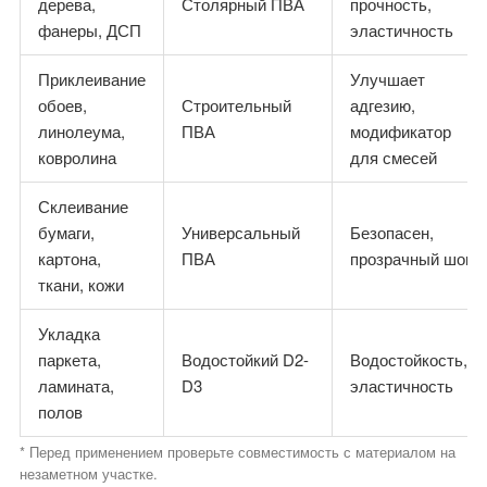
дерева,
Столярный ПВА
прочность,
фанеры, ДСП
эластичность
Приклеивание
Улучшает
обоев,
Строительный
адгезию,
линолеума,
ПВА
модификатор
ковролина
для смесей
Склеивание
бумаги,
Универсальный
Безопасен,
картона,
ПВА
прозрачный шов
ткани, кожи
Укладка
паркета,
Водостойкий D2-
Водостойкость,
ламината,
D3
эластичность
полов
* Перед применением проверьте совместимость с материалом на
незаметном участке.