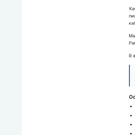
Ка
пи
ка
Ма
Ра
В 
О