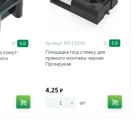
Артикул:
PR13.0342
2/
5.0
2/
5.0
Площадка под стяжку для
д хомут-
прямого монтажа черная
ного
Промрукав
Экономия:
Экономия:
4,25
₽
-
+
шт