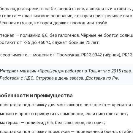
бель надо закрепить на бетонной стене, а сверлить и стави
столета — пластиковое основание, которая пристреливается к 
бельная стяжка, которая держит провод или трубу.
териал — полиамид 6.6, без галогенов. Чёрные не боятся солнц
ботают от -25 до +60°C, служат больше 25 лет.
ассортименте — модели от Промрукав: PR13.0342 (чёрная), PR13.0
Интернет-магазин «КрепЦентр» работает в Тольятти с 2015 год
Работаем с НДС. Отгрузка в день заказа. Доставка по РФ.
собенности и преимущества
площадка под стяжку для монтажного пистолета — крепится за
можно и просто прикрутить саморезом, если пистолета нет;
материал — полиамид 6.6, без галогенов, не горит;
площадка под стяжку промрукав — проверенный бренд, стабил