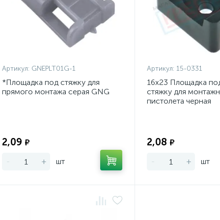
Артикул:
GNEPLT01G-1
Артикул:
15-0331
*Площадка под стяжку для
16х23 Площадка по
прямого монтажа серая GNG
стяжку для монтаж
пистолета черная
Экономия:
2,09
2,08
₽
₽
-
+
шт
-
+
шт