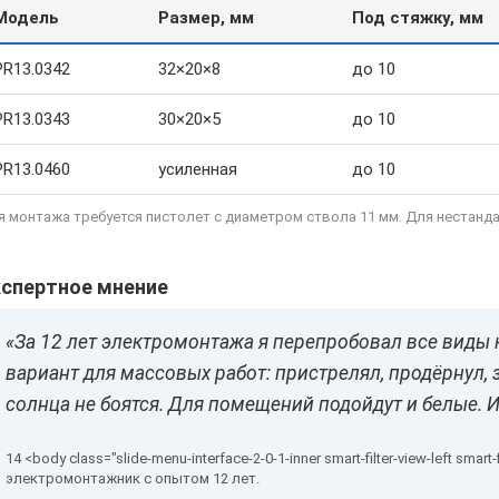
Модель
Размер, мм
Под стяжку, мм
PR13.0342
32×20×8
до 10
PR13.0343
30×20×5
до 10
PR13.0460
усиленная
до 10
я монтажа требуется пистолет с диаметром ствола 11 мм. Для нестанд
кспертное мнение
«За 12 лет электромонтажа я перепробовал все виды
вариант для массовых работ: пристрелял, продёрнул, 
солнца не боятся. Для помещений подойдут и белые. И
электромонтажник с опытом 12 лет.