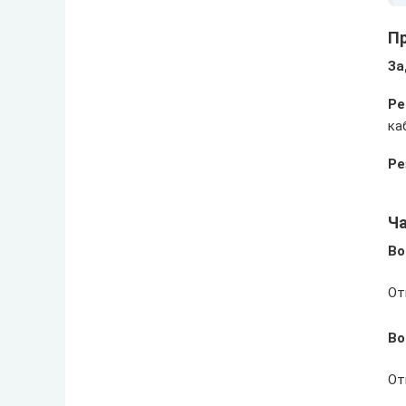
Пр
За
Ре
ка
Ре
Ч
Во
От
Во
От