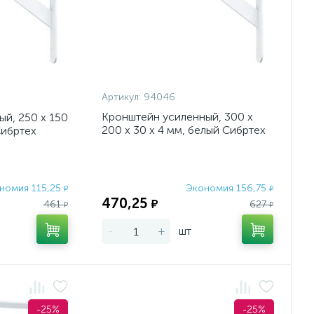
Артикул:
94046
Кронштейн усиленный, 300 х
й, 250 х 150
200 х 30 х 4 мм, белый Сибртех
Сибртех
номия 115,25
Экономия 156,75
₽
₽
470,25
₽
461
627
₽
₽
-
+
шт
-25%
-25%