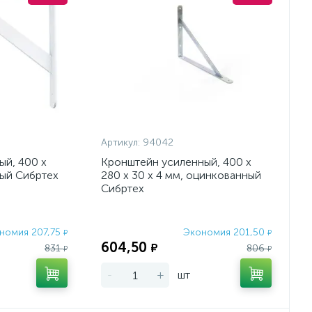
Артикул:
94042
ый, 400 х
Кронштейн усиленный, 400 х
лый Сибртех
280 х 30 х 4 мм, оцинкованный
Сибртех
номия 207,75
Экономия 201,50
₽
₽
604,50
₽
831
806
₽
₽
-
+
шт