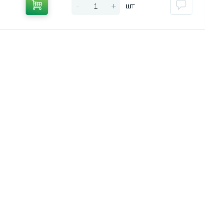
-
+
шт