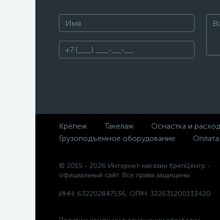
Крепеж
Такелаж
Оснастка и расхо
Грузоподъемное оборудование
Оплата
© 2015 - 2026 Интернет-магазин КрепЦентр -
официальный сайт. Все права защищены.
ИНН: 632202847536, ОГРН: 322631200133420