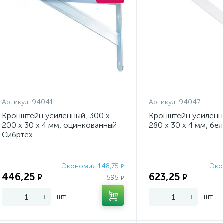
Артикул:
94041
Артикул:
94047
Кронштейн усиленный, 300 х
Кронштейн усиленн
200 х 30 х 4 мм, оцинкованный
280 х 30 х 4 мм, бе
Сибртех
Экономия 148,75
Эко
₽
446,25
623,25
₽
₽
595
₽
-
+
шт
-
+
шт