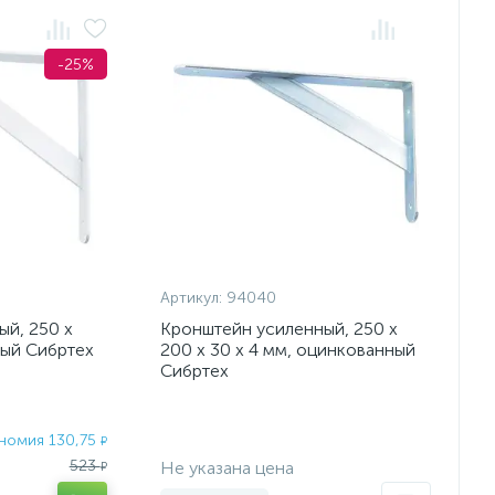
-25%
Артикул:
94040
й, 250 х
Кронштейн усиленный, 250 х
лый Сибртех
200 х 30 х 4 мм, оцинкованный
Сибртех
номия 130,75
₽
Экономия:
523
Не указана цена
₽