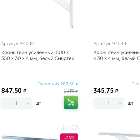
Артикул:
94048
Артикул:
94044
Кронштейн усиленный, 500 х
Кронштейн усиленны
350 х 30 х 4 мм, белый Сибртех
х 30 х 4 мм, белый 
Экономия 282,50
Эко
₽
847,50
345,75
₽
₽
1 130
₽
-
+
шт
-
+
шт
-25%