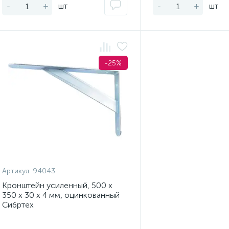
-
+
шт
-
+
шт
-25%
Артикул:
94043
Кронштейн усиленный, 500 х
350 х 30 х 4 мм, оцинкованный
Сибртех