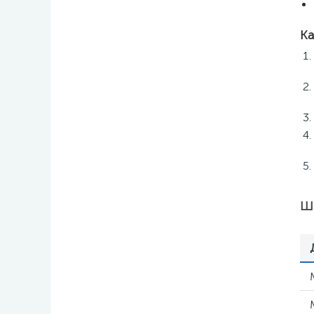
Ка
Шп