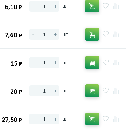
-
+
шт
6,10
₽
-
+
шт
7,60
₽
-
+
шт
15
₽
-
+
шт
20
₽
-
+
шт
27,50
₽