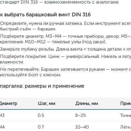
стандарт DIN 316 — взаимозаменяемость с аналогами.
к выбрать барашковый винт DIN 316
Определите, нужна ли ручная затяжка. Если инструмент все
быстрый съём — барашек.
Подберите диаметр. M3–M4 — точные приборы, декор. M5–
крепления. M10–M12 — тяжёлые узлы (под заказ).
Замерьте глубину резьбы. Длина винта = толщина детали + г
Подберите покрытие. Цинк — универсальный. Никель и лату
влажности.
Не перетягивайте. Барашек затягивается руками — момент о
используйте болт с ключом.
аргалка: размеры и применение
Диаметр
Шаг, мм
Длины, мм
Прим
M3
0.5
8–25
Точн
M4
0.7
10–40
Лёгк