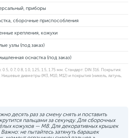
ерсальный, приборы
стка, сборочные приспособления
енные крепления, кожухи
лые узлы (под заказ)
ышленная оснастка (под заказ)
5, 0.7, 0.8, 1.0, 1.25, 1.5, 1.75 мм. Стандарт: DIN 316. Покрытия:
6. Нишевые диаметры (M3, M10, M12) и покрытия (никель, латунь,
но десять раз за смену снять и поставить
крутится пальцами за секунду. Для сборочных
ёлых кожухов — M8. Для декоративных крышек
 Важно: не пытайтесь затянуть барашек
ж, момент ограничен силой пальцев.»