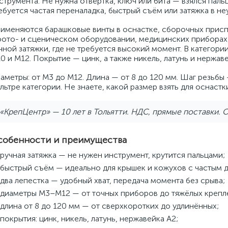
струмента. Не нужна отвёртка, ключ или бита — взялся пальц
ебуется частая переналадка, быстрый съём или затяжка в н
именяются барашковые винты в оснастке, сборочных приспо
фото- и сценическом оборудовании, медицинских приборах,
чной затяжки, где не требуется высокий момент. В категор
0 и M12. Покрытие — цинк, а также никель, латунь и нержаве
аметры: от M3 до M12. Длина — от 8 до 120 мм. Шаг резьбы 
льтре категории. Не знаете, какой размер взять для оснаст
«КрепЦентр» — 10 лет в Тольятти. НДС, прямые поставки. О
собенности и преимущества
ручная затяжка — не нужен инструмент, крутится пальцами;
быстрый съём — идеально для крышек и кожухов с частым 
два лепестка — удобный хват, передача момента без срыва;
диаметры M3–M12 — от точных приборов до тяжёлых крепл
длина от 8 до 120 мм — от сверхкоротких до удлинённых;
покрытия: цинк, никель, латунь, нержавейка A2;