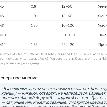
M5
0.8
12–50
Унив
M6
1.0
12–60
Осна
M8
1.25
16–100
Усил
M10
1.5
20–120
Тяжё
M12
1.75
25–120
Пром
метры: M3, M4, M5, M6, M8, M10, M12. Длины: от 8 до 120 мм. Шаг резьбы: 0.
к, никель, латунь, нержавейка A2. Материал: сталь. Класс прочности: 4.
) — уточняйте у менеджера.
кспертное мнение
«Барашковые винты незаменимы в оснастке. Когда нуж
крышку — никакой отвёртки не напасёшься. Барашек 
приспособлений беру M6 — ходовой размер. Для тяж
— латунные или никелированные, смотрятся красиво.
пассатижами — лепестки согнутся. Это ручной крепё