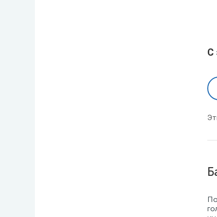
С
Эт
Б
По
го