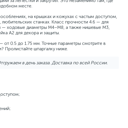
ами за лепестки и закрутил. Это незаменимо там, где
еудобном месте.
соблениях, на крышках и кожухах с частым доступом,
 любительских станках. Класс прочности 4.6 — для
ии — ходовые диаметры M4–M8, а также нишевые M3,
йка A2 для декора и защиты.
— от 0.5 до 1.75 мм. Точные параметры смотрите в
ки? Пролистайте шпаргалку ниже.
тгружаем в день заказа. Доставка по всей России.
доступом;
ений;