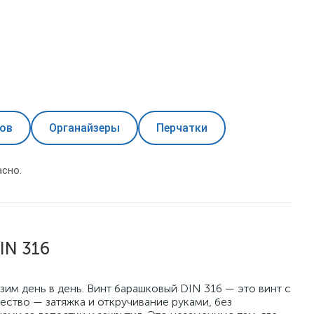
зов
Органайзеры
Перчатки
сно.
IN 316
им день в день. Винт барашковый DIN 316 — это винт с
ество — затяжка и откручивание руками, без