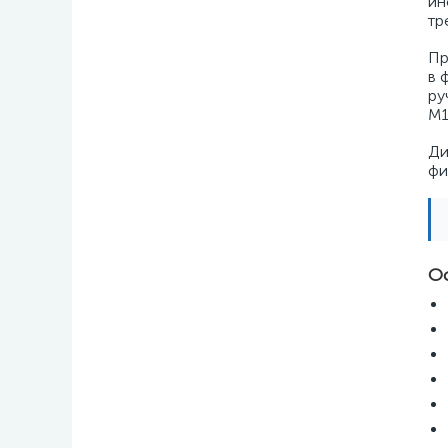
ин
тр
Пр
в 
ру
M1
Ди
фи
О