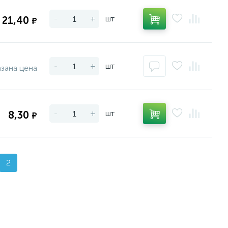
-
+
шт
21,40
₽
-
+
шт
азана цена
-
+
шт
8,30
₽
2