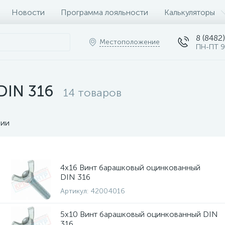
Новости
Программа лояльности
Калькуляторы
8 (8482)
Местоположение
ПН-ПТ 9
DIN 316
14 товаров
чии
4х16 Винт барашковый оцинкованный
DIN 316
Артикул:
42004016
5х10 Винт барашковый оцинкованный DIN
316