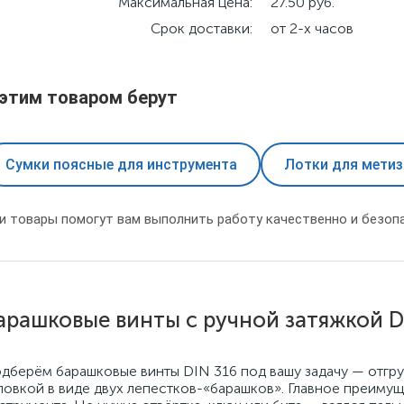
Максимальная цена:
27.50 руб.
Срок доставки:
от 2-х часов
 этим товаром берут
Сумки поясные для инструмента
Лотки для мети
и товары помогут вам выполнить работу качественно и безопа
арашковые винты с ручной затяжкой D
дберём барашковые винты DIN 316 под вашу задачу — отгруз
ловкой в виде двух лепестков-«барашков». Главное преимущ