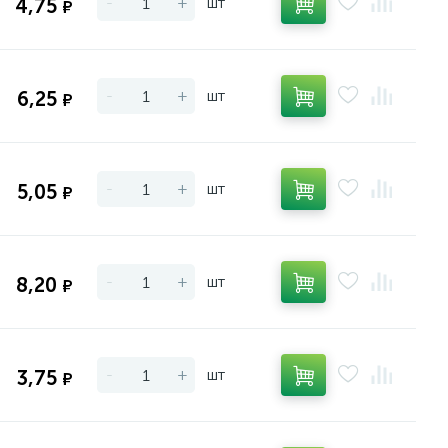
-
+
шт
4,75
₽
-
+
шт
6,25
₽
-
+
шт
5,05
₽
-
+
шт
8,20
₽
-
+
шт
3,75
₽