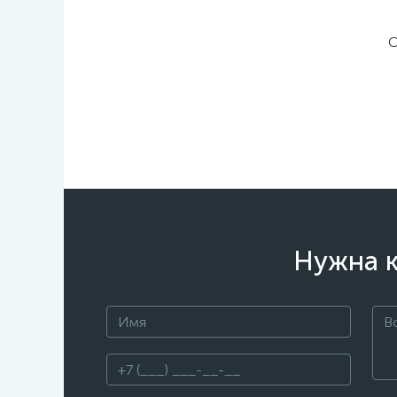
С
Нужна к