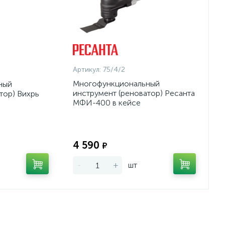
Артикул:
75/4/2
Многофункциональный
ный
инструмент (реноватор) Ресанта
тор) Вихрь
МФИ-400 в кейсе
Экономия:
Экономия:
4 590
₽
-
+
шт