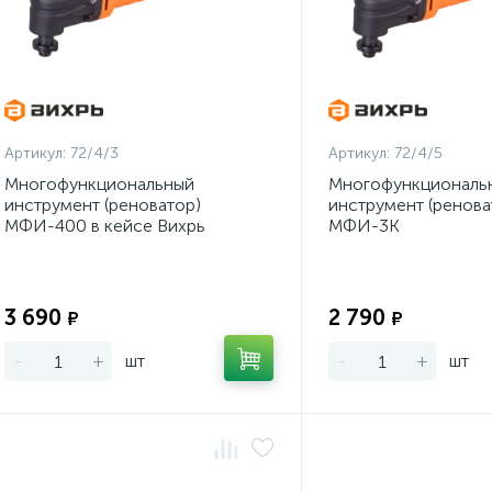
Артикул:
72/4/3
Артикул:
72/4/5
Многофункциональный
Многофункциональ
инструмент (реноватор)
инструмент (ренова
МФИ-400 в кейсе Вихрь
МФИ-3К
Экономия:
3 690
2 790
₽
₽
-
+
шт
-
+
шт