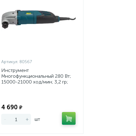
Артикул:
80567
Инструмент
Многофункциональный 280 Вт;
15000-21000 ход/мин; 3,2 гр;
рез. накл; 1,3 кг; короб
Экономия:
4 690
₽
-
+
шт