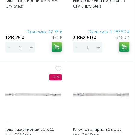
Ключ шарнирный 8 х 9 мм,
Набор ключей шарнирных
CrV Stels
CrV 8 шт, Stels
Экономия 42,75
Экономия 1 287,50
₽
₽
128,25
3 862,50
171
5 150
₽
₽
₽
₽
-
+
-
+
-25%
Ключ шарнирный 10 х 11
Ключ шарнирный 12 х 13