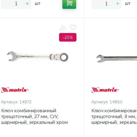
-
+
шт
-
+
шт
-25%
Артикул:
14872
Артикул:
14860
Ключ комбинированный
Ключ комбинирова
трещоточный, 27 мм, CrV,
трещоточный, 8 мм, 
шарнирный, зеркальный хром
шарнирный, зеркал
Matrix
Matrix Professional