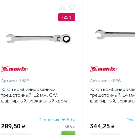
-25%
Артикул:
14864
Артикул:
14866
Ключ комбинированный
Ключ комбинирова
трещоточный, 12 мм, CrV,
трещоточный, 14 мм,
шарнирный, зеркальный хром
шарнирный, зеркал
Matrix Professional
Matrix Professional
Экономия 96,50
Эко
₽
289,50
344,25
₽
₽
386
₽