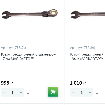
Артикул:
75717ф
Артикул:
75719ф
Ключ трещоточный с шарниром
Ключ трещоточный 
17мм МАЯКАВТО™
19мм МАЯКАВТО™
Экономия:
995
1 010
₽
₽
-
+
шт
-
+
шт