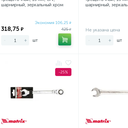
шарнирный, зеркальный хром
шарнирный, зеркал
Matrix Professional
Matrix
Экономия 106,25
₽
318,75
₽
425
Не указана цена
₽
-
+
шт
-
+
шт
-25%