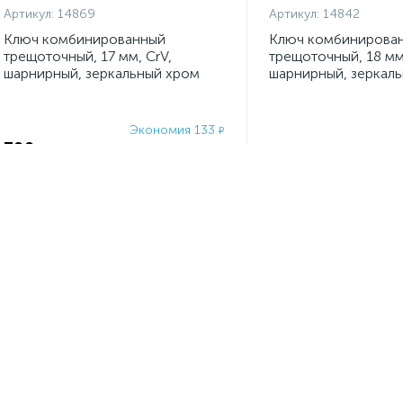
Артикул:
14869
Артикул:
14842
Ключ комбинированный
Ключ комбинирова
трещоточный, 17 мм, CrV,
трещоточный, 18 мм,
шарнирный, зеркальный хром
шарнирный, зеркал
Matrix Professional
Matrix
Экономия 133
₽
399
₽
532
Не указана цена
₽
-
+
шт
-
+
шт