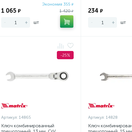
Экономия 355
₽
1 065
234
₽
₽
1 420
₽
-
+
шт
-
+
шт
-25%
Артикул:
14865
Артикул:
14828
Ключ комбинированный
Ключ комбинирова
трещоточный, 13 мм, CrV,
трещоточный, 15 мм,