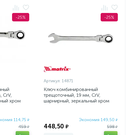
-25%
-25%
Артикул:
14871
нный
Ключ комбинированный
 CrV,
трещоточный, 19 мм, CrV,
ьный хром
шарнирный, зеркальный хром
Matrix Professional
номия 114,75
Экономия 149,50
₽
₽
448,50
₽
459
598
₽
₽