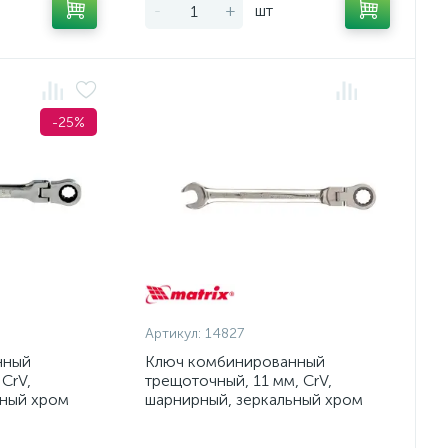
-
+
шт
-25%
Артикул:
14827
нный
Ключ комбинированный
CrV,
трещоточный, 11 мм, CrV,
ьный хром
шарнирный, зеркальный хром
Matrix