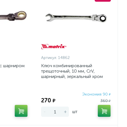
Артикул:
14862
с шарниром
Ключ комбинированный
трещоточный, 10 мм, CrV,
шарнирный, зеркальный хром
Matrix Professional
Экономия 90
Экономия:
₽
270
₽
360
₽
-
+
шт