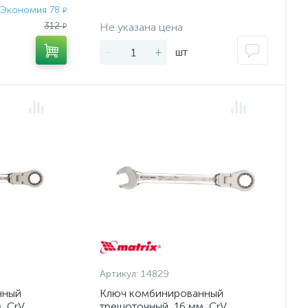
Экономия 78
₽
Экономия:
312
Не указана цена
₽
-
+
шт
Артикул:
14829
нный
Ключ комбинированный
 CrV,
трещоточный, 16 мм, CrV,