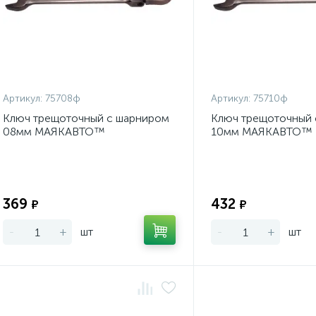
Артикул:
75708ф
Артикул:
75710ф
Ключ трещоточный с шарниром
Ключ трещоточный 
08мм МАЯКАВТО™
10мм МАЯКАВТО™
Экономия:
369
432
₽
₽
-
+
шт
-
+
шт