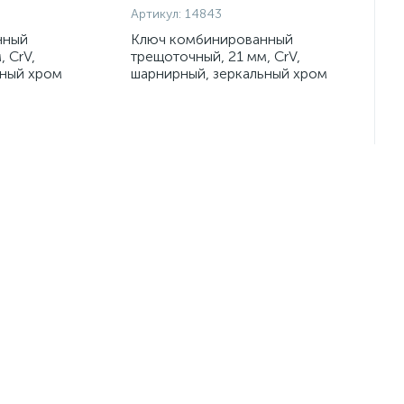
Артикул:
14843
нный
Ключ комбинированный
 CrV,
трещоточный, 21 мм, CrV,
ьный хром
шарнирный, зеркальный хром
Matrix
Экономия:
Экономия:
Не указана цена
-
+
шт