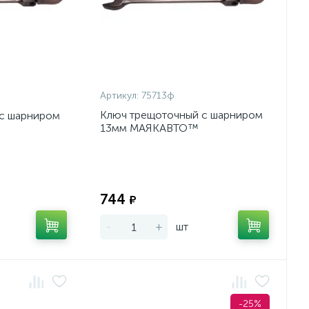
Артикул:
75713ф
Ключ трещоточный с шарниром
с шарниром
13мм МАЯКАВТО™
Экономия:
Экономия:
744
₽
-
+
шт
-25%