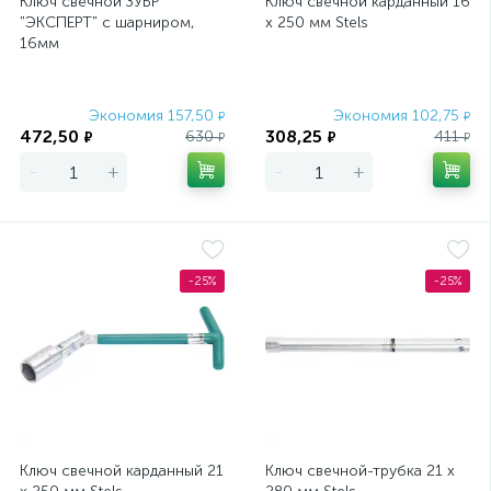
Ключ свечной ЗУБР
Ключ свечной карданный 16
"ЭКСПЕРТ" с шарниром,
х 250 мм Stels
16мм
Экономия 157,50
Экономия 102,75
₽
₽
472,50
308,25
630
411
₽
₽
₽
₽
-
+
-
+
-25%
-25%
Ключ свечной карданный 21
Ключ свечной-трубка 21 х