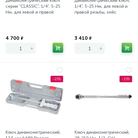
Динамометрический ключ
Динамометрический ключ,
серии "CLASSIC", 1/4", 5-25
1/4", 5-25 Hм, для левой и
Hм, для левой и правой
правой резьбы, кейс
резьбы, футляр KING TONY
TOLSEN
Экономия
Экономия
4 700
3 410
₽
₽
-
+
-
+
-25%
-25%
Ключ динамометрический,
Ключ динамометрический,