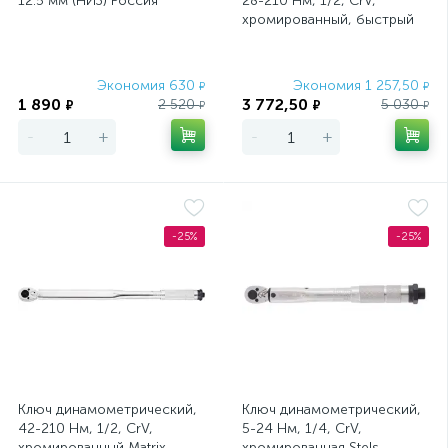
12.5 мм (НИЗ) Россия
28-210 Нм, 1/2, CrV,
хромированный, быстрый
сброс Stels
Экономия 630
Экономия 1 257,50
₽
₽
1 890
3 772,50
2 520
5 030
₽
₽
₽
₽
-
+
-
+
-25%
-25%
Ключ динамометрический,
Ключ динамометрический,
42-210 Нм, 1/2, CrV,
5-24 Нм, 1/4, CrV,
хромированный Matrix
хромированная Stels