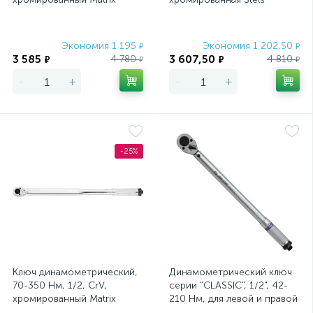
Экономия 1 195
Экономия 1 202,50
₽
₽
3 585
3 607,50
4 780
4 810
₽
₽
₽
₽
-
+
-
+
-25%
Ключ динамометрический,
Динамометрический ключ
70-350 Нм, 1/2, CrV,
серии "CLASSIC", 1/2", 42-
хромированный Matrix
210 Hм, для левой и правой
резьбы, футляр KING TONY