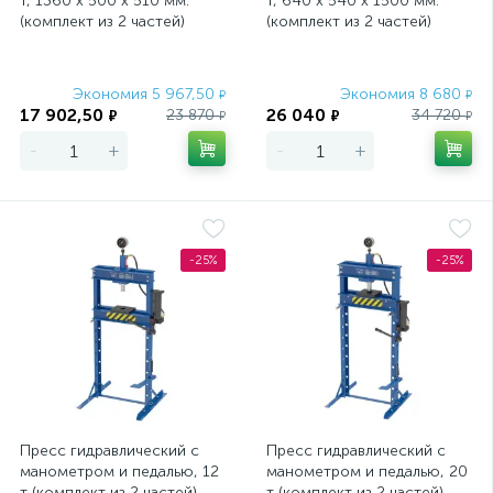
т, 1360 х 500 х 510 мм.
т, 640 х 540 х 1500 мм.
(комплект из 2 частей)
(комплект из 2 частей)
Matrix
Matrix
Экономия 5 967,50
Экономия 8 680
₽
₽
17 902,50
26 040
23 870
34 720
₽
₽
₽
₽
-
+
-
+
-25%
-25%
Пресс гидравлический с
Пресс гидравлический с
манометром и педалью, 12
манометром и педалью, 20
т (комплект из 2 частей)
т (комплект из 2 частей)