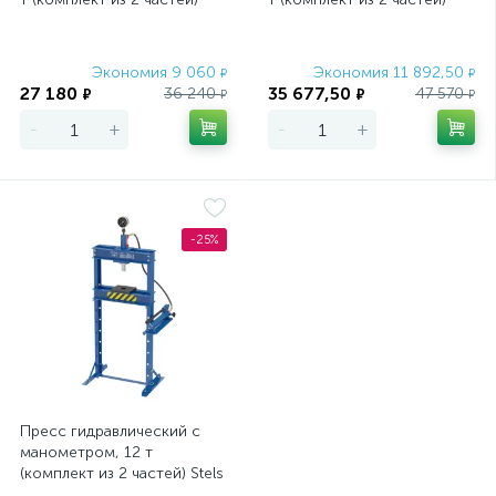
Stels
Stels
Экономия 9 060
Экономия 11 892,50
₽
₽
27 180
35 677,50
36 240
47 570
₽
₽
₽
₽
-
+
-
+
-25%
Пресс гидравлический с
манометром, 12 т
(комплект из 2 частей) Stels