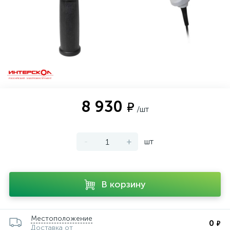
8 930
₽
/шт
-
+
шт
В корзину
Местоположение
0
₽
Доставка от