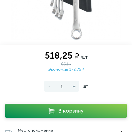
518,25
₽
/шт
691
₽
Экономия 172,75
₽
-
+
шт
В корзину
Местоположение