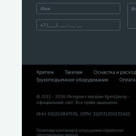
Крепеж
Такелаж
Оснастка и расхо
Грузоподъемное оборудование
Оплата
© 2015 - 2026 Интернет-магазин КрепЦентр -
официальный сайт. Все права защищены.
ИНН: 632202847536, ОГРН: 322631200133420
Политика компании в отношении обработки
персональных данных