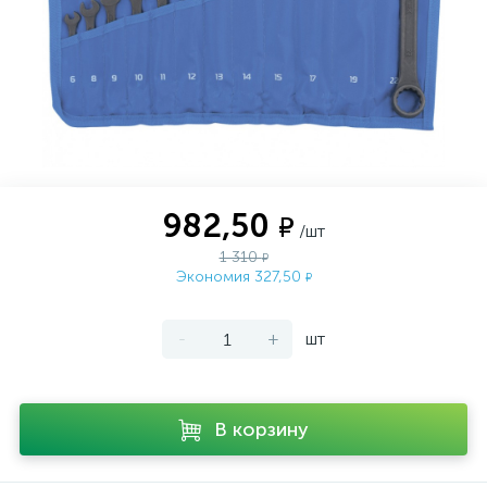
982,50
₽
/шт
1 310
₽
Экономия 327,50
₽
-
+
шт
В корзину