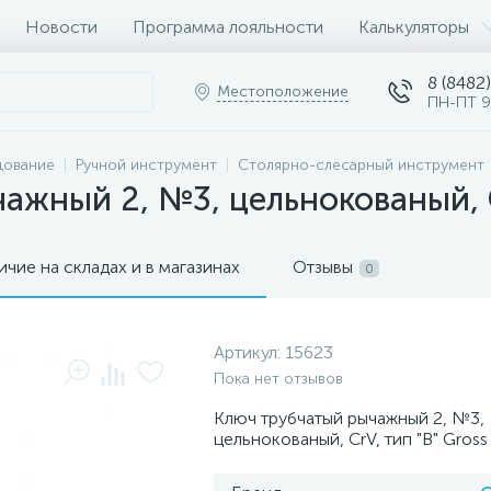
Новости
Программа лояльности
Калькуляторы
8 (8482)
Местоположение
ПН-ПТ 9
дование
Ручной инструмент
Столярно-слесарный инструмент
ажный 2, №3, цельнокованый, Cr
ичие на складах и в магазинах
Отзывы
0
Артикул:
15623
Пока нет отзывов
Ключ трубчатый рычажный 2, №3,
цельнокованый, CrV, тип "B" Gross