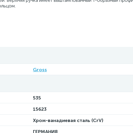
ей. Верхняя ручка имеет выштампованный Т-образный профи
ольцом.
Gross
535
15623
Хром-ванадиевая сталь (CrV)
ГЕРМАНИЯ