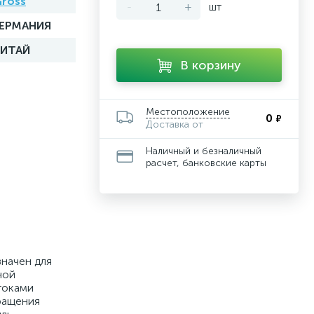
ross
-
+
шт
ГЕРМАНИЯ
КИТАЙ
В корзину
Местоположение
0
₽
Доставка от
Наличный и безналичный
расчет, банковские карты
значен для
ной
токами
ращения