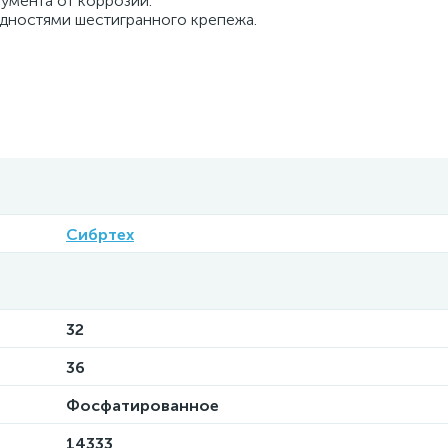
умента от коррозии.
дностями шестигранного крепежа.
Сибртех
32
36
Фосфатированное
14333