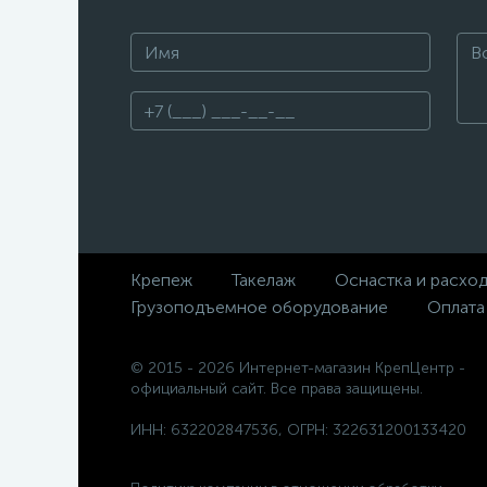
Крепеж
Такелаж
Оснастка и расхо
Грузоподъемное оборудование
Оплата
© 2015 - 2026 Интернет-магазин КрепЦентр -
официальный сайт. Все права защищены.
ИНН: 632202847536, ОГРН: 322631200133420