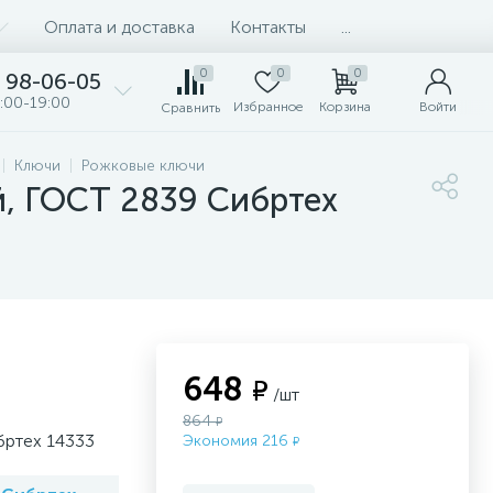
Оплата и доставка
Контакты
...
0
0
0
98-06-05
:00-19:00
Избранное
Корзина
Войти
Сравнить
Ключи
Рожковые ключи
й, ГОСТ 2839 Сибртех
648
₽
/шт
864
₽
бртех 14333
Экономия 216
₽