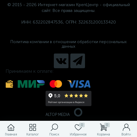
© 2015 - 2026 Интернет-магазин КрепЦентр - официальный
сайт. Все права защищены.
ИНН: 632202847536, ОГРН: 322631200133420
Политика компании в отношении обработки персональных
данных
Принимаем к оплате:
ALTOP MEDIA
0
0
Главная
Каталог
Поиск
Избранное
Корзина
Войти