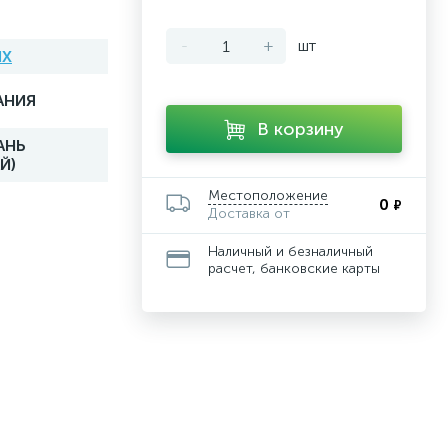
-
+
шт
IX
АНИЯ
В корзину
АНЬ
Й)
Местоположение
0
₽
Доставка от
Наличный и безналичный
расчет, банковские карты