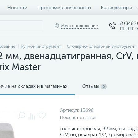
Новости
Программа лояльности
Калькуляторы
8 (8482)
Местоположение
ПН-ПТ 9
дование
Ручной инструмент
Столярно-слесарный инструмент
2 мм, двенадцатигранная, CrV, 
ix Master
ичие на складах и в магазинах
Отзывы
0
Артикул:
13698
Пока нет отзывов
Головка торцевая, 32 мм, двенадц
CrV, под квадрат 1/2, хромированн