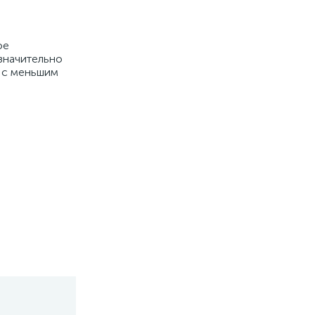
ое
значительно
 с меньшим