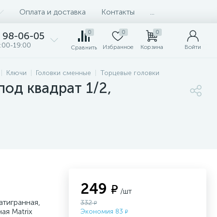
Оплата и доставка
Контакты
...
0
0
0
98-06-05
:00-19:00
Избранное
Корзина
Войти
Сравнить
Ключи
Головки сменные
Торцевые головки
под квадрат 1/2,
249
₽
/шт
атигранная,
332
₽
ая Matrix
Экономия 83
₽