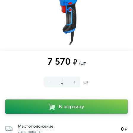
7 570
₽
/шт
-
+
шт
В корзину
Местоположение
0
₽
Доставка от