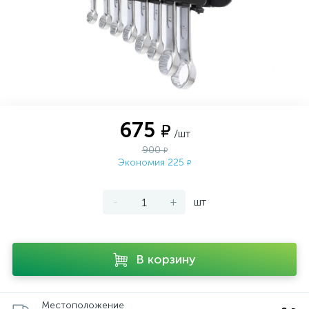
675
₽
/шт
900
₽
Экономия 225
₽
-
+
шт
В корзину
Местоположение