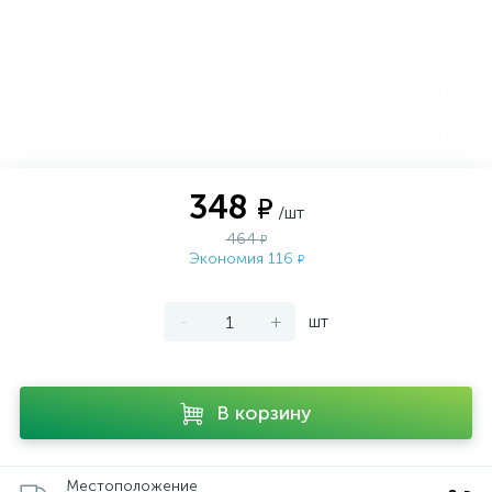
348
₽
/шт
464
₽
Экономия 116
₽
-
+
шт
В корзину
Местоположение