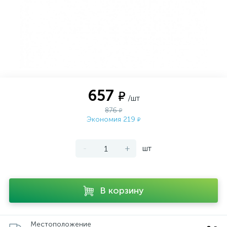
657
₽
/шт
876
₽
Экономия 219
₽
-
+
шт
В корзину
Местоположение