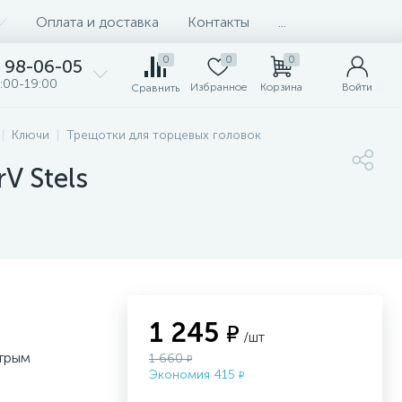
Оплата и доставка
Контакты
...
0
0
0
98-06-05
:00-19:00
Избранное
Корзина
Войти
Сравнить
Ключи
Трещотки для торцевых головок
V Stels
1 245
₽
/шт
стрым
1 660
₽
Экономия 415
₽