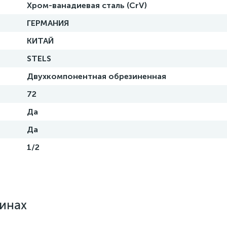
Хром-ванадиевая сталь (CrV)
ГЕРМАНИЯ
КИТАЙ
STELS
Двухкомпонентная обрезиненная
72
Да
Да
1/2
зинах