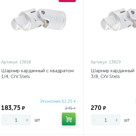
Артикул:
13818
Артикул:
13819
Шарнир карданный с квадратом
Шарнир карданный 
1/4, CrV Stels
3/8, CrV Stels
Экономия 61,25
₽
183,75
270
₽
₽
245
₽
-
+
шт
-
+
шт