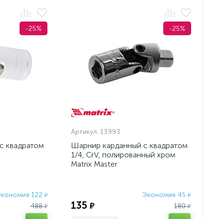
-25%
-25%
Артикул:
13993
с квадратом
Шарнир карданный с квадратом
1/4, CrV, полированный хром
Matrix Master
кономия 122
Экономия 45
₽
₽
135
₽
488
180
₽
₽