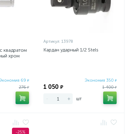
Артикул:
13978
Кардан ударный 1/2 Stels
с квадратом
нный хром
Экономия 69
Экономия 350
₽
₽
1 050
₽
276
1 400
₽
₽
-
+
шт
-25%