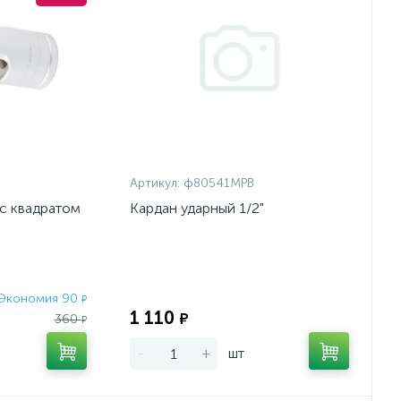
Артикул:
ф80541МРВ
с квадратом
Кардан ударный 1/2"
Экономия 90
Экономия:
₽
1 110
₽
360
₽
-
+
шт