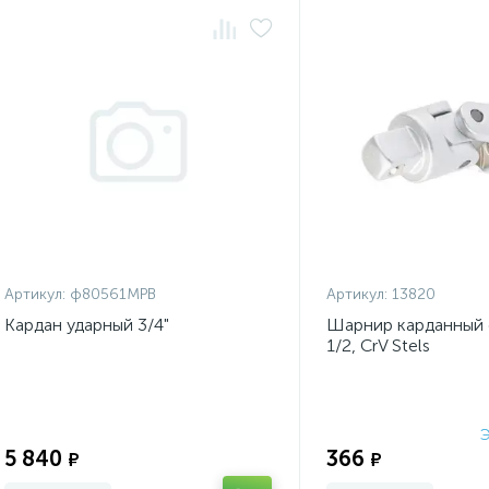
Артикул:
ф80561МРВ
Артикул:
13820
Кардан ударный 3/4"
Шарнир карданный 
1/2, CrV Stels
Э
Экономия:
5 840
366
₽
₽