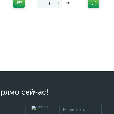
-
+
шт
прямо сейчас!