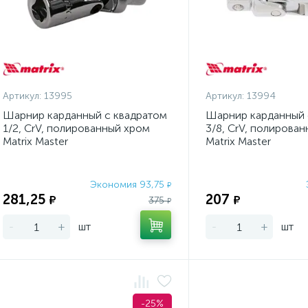
Артикул:
13995
Артикул:
13994
Шарнир карданный с квадратом
Шарнир карданный 
1/2, CrV, полированный хром
3/8, CrV, полирова
Matrix Master
Matrix Master
Экономия 93,75
₽
281,25
207
₽
₽
375
₽
-
+
шт
-
+
шт
-25%