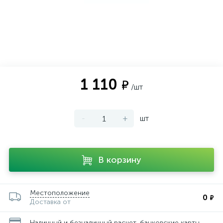
1 110
₽
/шт
-
+
шт
В корзину
Местоположение
0
₽
Доставка от
Наличный и безналичный расчет, банковские карты