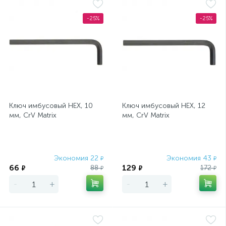
-25%
-25%
Ключ имбусовый HEX, 10
Ключ имбусовый HEX, 12
мм, CrV Matrix
мм, CrV Matrix
Экономия 22
Экономия 43
₽
₽
66
129
88
172
₽
₽
₽
₽
-
+
-
+