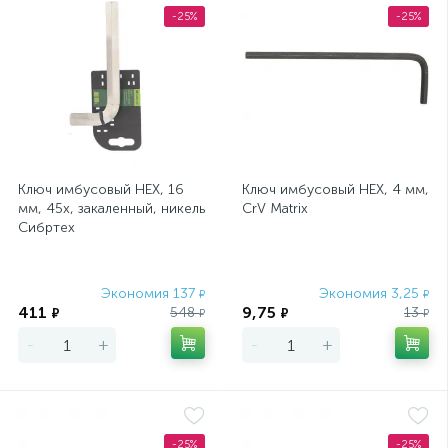
-25%
-25%
Ключ имбусовый HEX, 16
Ключ имбусовый HEX, 4 мм,
мм, 45x, закаленный, никель
CrV Matrix
Сибртех
Экономия 137
Экономия 3,25
₽
₽
411
9,75
548
13
₽
₽
₽
₽
-
+
-
+
-25%
-25%