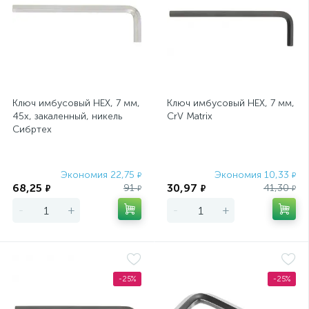
Ключ имбусовый HEX, 7 мм,
Ключ имбусовый HEX, 7 мм,
45x, закаленный, никель
CrV Matrix
Сибртех
Экономия 22,75
Экономия 10,33
₽
₽
68,25
30,97
91
41,30
₽
₽
₽
₽
-
+
-
+
-25%
-25%