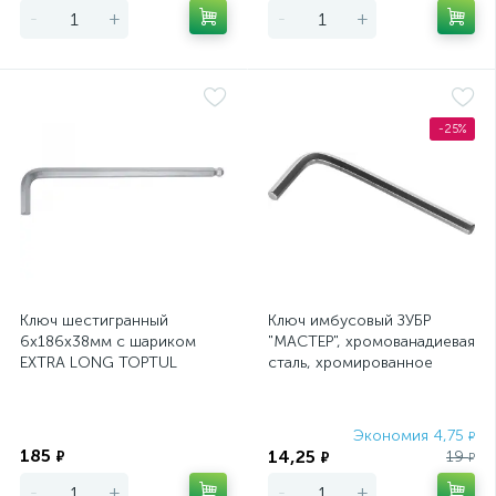
-
+
-
+
-25%
Ключ шестигранный
Ключ имбусовый ЗУБР
6х186х38мм с шариком
"МАСТЕР", хромованадиевая
EXTRA LONG TOPTUL
сталь, хромированное
(AGBE0619)
покрытие, 4мм
Экономия
Экономия 4,75
₽
185
14,25
₽
19
₽
₽
-
+
-
+