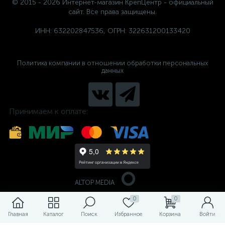
© 2015 - 2026 Интернет-магазин КрепЦентр - официальный
сайт. Все права защищены.
ИНН: 632202847536, ОГРН: 322631200133420
Политика компании в отношении обработки персональных
данных
Принимаем к оплате:
ALTOP MEDIA
0
0
Главная
Каталог
Поиск
Избранное
Корзина
Войти