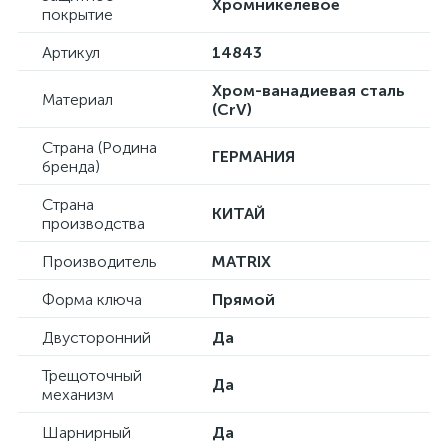
Хромникелевое
покрытие
Артикул
14843
Хром-ванадиевая сталь
Материал
(CrV)
Страна (Родина
ГЕРМАНИЯ
бренда)
Страна
КИТАЙ
производства
Производитель
MATRIX
Форма ключа
Прямой
Двусторонний
Да
Трещоточный
Да
механизм
Шарнирный
Да