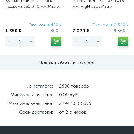
бутылочный, 2 т, высота
высота подъема 135-1016
Ключи для сверлильных патронов
5
подъема 181-345 мм Matrix
мм, HigH Jack Matrix
Master
Ключи-трубки торцевые
Колуны
5
4
Экономия 450
Экономия 2 340
₽
₽
1 350
7 020
1 800
9 360
₽
₽
₽
₽
Комбинированные ключи
43
-
+
-
+
Комбинированные ключи трещоточные
18
Комбинированные ключи трещоточные шарнирные
18
Показать больше товаров
Кондукторы для алмазных сверл и коронок
2
, в каталоге:
2896 товаров
Краскораспылители
6
Минимальная цена:
0.08 руб.
Крестики для укладки плитки
13
Максимальная цена:
229420.00 руб.
Срок доставки:
от 2-х часов
Круги абразивные на липучке
75
Круги и диски полировальные
23