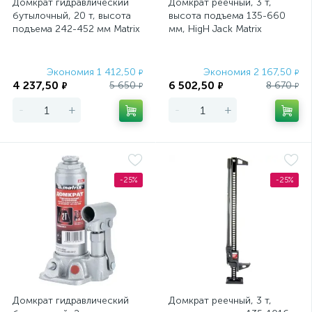
Домкрат гидравлический
Инструмент для нанесения декоративных покрытий
Домкрат реечный, 3 т,
5
бутылочный, 20 т, высота
высота подъема 135-660
подъема 242-452 мм Matrix
мм, HigH Jack Matrix
Карандаши строительные
5
Master
Карбид-вольфрамовые коронки
7
Экономия 1 412,50
Экономия 2 167,50
₽
₽
4 237,50
6 502,50
5 650
8 670
₽
₽
₽
₽
Кельмы
Кирки
Кисти круглые
7
4
9
-
+
-
+
Кисти маховые
Кисти плоские
4
9
Кисти радиаторные
Кисти флейцевые
4
36
-25%
-25%
Киянки резиновые
Клеевые пистолеты
11
5
Клещи переставные
4
Клинья для укладки плитки
1
Клинья монтажные
3
Домкрат гидравлический
Домкрат реечный, 3 т,