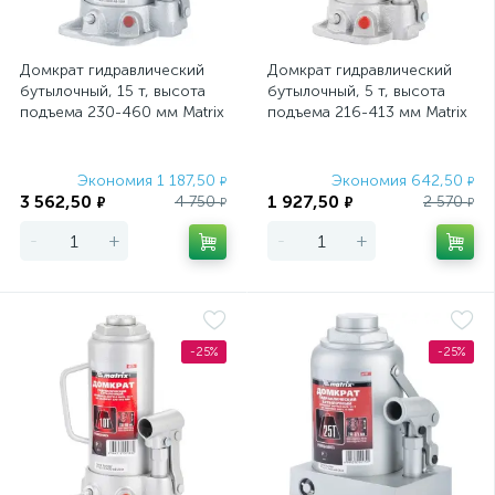
Бордюрные ленты
3
Бруски и площадки для шлифования
11
Домкрат гидравлический
Домкрат гидравлический
бутылочный, 15 т, высота
бутылочный, 5 т, высота
подъема 230-460 мм Matrix
подъема 216-413 мм Matrix
Буры по бетону SDS Max
56
Master
Master
Буры по бетону SDS Plus
130
Экономия 1 187,50
Экономия 642,50
₽
₽
3 562,50
1 927,50
4 750
2 570
₽
₽
₽
₽
Бытовые наборы инструментов
2
-
+
-
+
Воротки
Всепогодные навесные замки
5
6
Выколотки
Гвоздодеры
6
3
-25%
-25%
Герметизирующие ленты
Гладилки
3
13
Горелки газовые
Дальномеры
3
2
Двуручные заклепочники для вытяжных заклепок
2