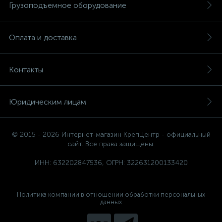
Метчикодержатели
Микрометры
2
4
Грузоподъемное оборудование
Миксер с шестикранным хвостовиком
6
Оплата и доставка
Миксеры для красок
4
Контакты
Миксеры с хвостовиком SDS Plus
6
Миксеры с хвостовиком М14
6
Юридическим лицам
Молотки каменщика и печника
3
© 2015 - 2026 Интернет-магазин КрепЦентр - официальный
Молотки кровельщика
3
сайт. Все права защищены.
Молотки рихтовочные
ИНН: 632202847536, ОГРН: 322631200133420
2
Молотки слесарные
27
Политика компании в отношении обработки персональных
данных
Молотки-гвоздодеры
8