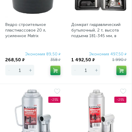
Адаптеры под оснастку для УШМ
1
Алмазные коронки по керамограниту
33
Ведро строительное
Домкрат гидравлический
Алюминиевые клейкие ленты
2
пластмассовое 20 л,
бутылочный, 2 т, высота
усиленное Matrix
подъема 181-345 мм, в
Армированные клейкие ленты
пластиковый кейсе Matrix
3
Master
Экономия 89,50
Экономия 497,50
Баллонные ключи
₽
Барабанные лебедки
₽
6
2
268,50
1 492,50
358
1 990
₽
₽
₽
₽
Биметаллические коронки
38
-
+
-
+
Биты крестовые PH
3
Биты крестовые PZ
2
-25%
-25%
Биты с торцевыми головками
13
Бокорезы
Болторезы
28
8