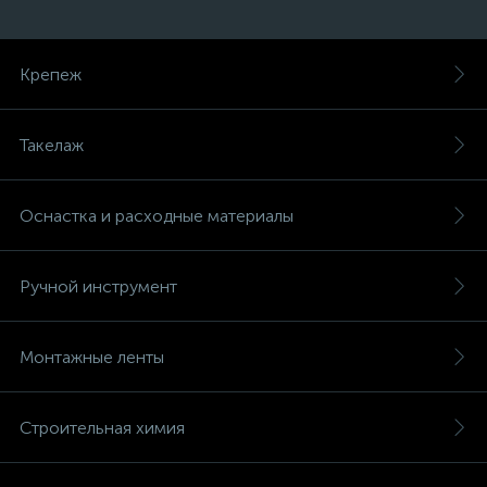
Лезвия для ножей 25 мм
1
Крепеж
Лезвия для ножей 9 мм
1
Лезвия для скребков
Такелаж
3
Ленты шлифовальные (бесконечные)
36
Оснастка и расходные материалы
Линейки
Листы шлифовальные
4
18
Ручной инструмент
Магнитные браслеты
1
Магнитные замки для плитки
1
Монтажные ленты
Малярные валики
Малярные шпатели
32
14
Строительная химия
Мелки разметочные
3