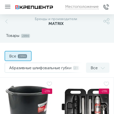
Местоположение
Бренды и производители
MATRIX
Товары
2896
Все
2896
Абразивные шлифовальные губки
Все
23
Адаптеры для бит
3
Адаптеры и переходник для лазерных уровней и нивел
-25%
-25%
Адаптеры и переходники для оснастки
4