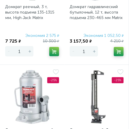
Домкрат реечный, 3 т,
Домкрат гидравлический
Домкраты реечные
3
высота подъема 135-1315
бутылочный, 12 т, высота
мм, High Jack Matrix
подъема 230-465 мм Matrix
Master
Заклепочники для анкеров (дюбелей) Молли
1
Экономия 2 575
Экономия 1 052,50
₽
₽
Запасные части к компрессорам
1
7 725
3 157,50
10 300
4 210
₽
₽
₽
₽
Запасные части к краскопультам
-
+
-
+
3
Запасные части к нейлерам и степлерам
8
Зубила
Зубила по бетону SDS Max
4
5
-25%
-25%
Зубила по бетону SDS Plus
9
Измерительные колеса
2
Изоляционные ленты
17