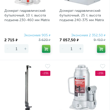
Двусторонние клейкие ленты
8
Домкрат гидравлический
Домкрат гидравлический
бутылочный, 10 т, высота
бутылочный, 25 т, высота
Державки для карбид-вольфрамовых коронок
1
подъема 230-460 мм Matrix
подъема 240-375 мм Matrix
Master
Master
Державки для коронок по металлу
4
Экономия 905
Экономия 2 352,50
₽
₽
2 715
7 057,50
3 620
9 410
Динамометрические ключи
₽
₽
₽
₽
2
-
+
-
+
Диски абразивные
Диски алмазные
14
61
Длинногубцы изогнутые
15
-25%
-25%
Длинногубцы прямые
28
Длинногубцы, двойной рычажный механизм
1
Долота и стамески
30
Домкраты гидравлические бутылочные
12