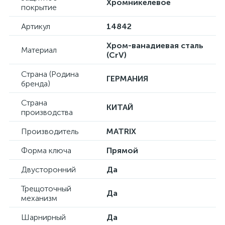
Хромникелевое
покрытие
Артикул
14842
Хром-ванадиевая сталь
Материал
(CrV)
Страна (Родина
ГЕРМАНИЯ
бренда)
Страна
КИТАЙ
производства
Производитель
MATRIX
Форма ключа
Прямой
Двусторонний
Да
Трещоточный
Да
механизм
Шарнирный
Да