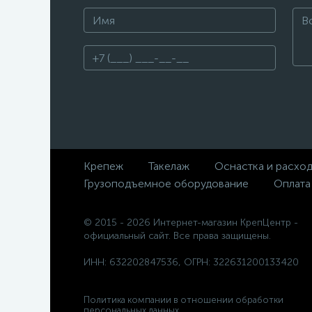
Крепеж
Такелаж
Оснастка и расхо
Грузоподъемное оборудование
Оплата
© 2015 - 2026 Интернет-магазин КрепЦентр -
официальный сайт. Все права защищены.
ИНН: 632202847536, ОГРН: 322631200133420
Политика компании в отношении обработки
персональных данных