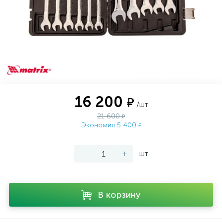
16 200
₽
/шт
21 600
₽
Экономия 5 400
₽
-
+
шт
В корзину