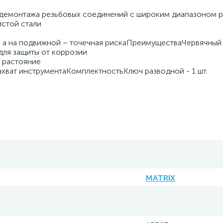
 демонтажа резьбовых соединений с широким диапазоном 
стой стали
, а на подвижной – точечная рискаПреимуществаЧервячный
ля защиты от коррозии
е растояние
хват инструментаКомплектностьКлюч разводной - 1 шт.
MATRIX